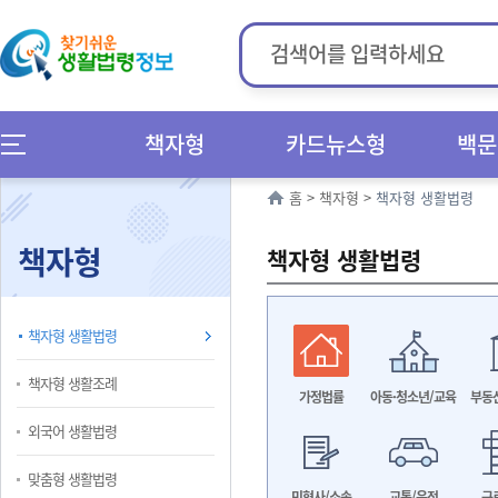
책자형
카드뉴스형
백문
홈
>
책자형
>
책자형 생활법령
책자형
책자형 생활법령
책자형 생활법령
책자형 생활조례
가정법률
아동·청소년/교육
부동
외국어 생활법령
맞춤형 생활법령
민형사/소송
교통/운전
근