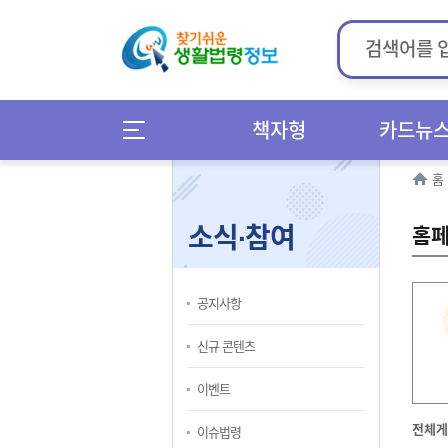
책자형
카드뉴
홈
소식∙참여
홈페
공지사항
신규 콘텐츠
이벤트
전체게
이슈법령