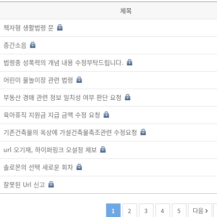
제목
책자형 생활법령 문
층간소음
법령중 성폭력의 개념 내용 수정부탁드립니다.
어린이 물놀이장 관련 법령
부동산 경매 관련 정보 일치성 여부 판단 요청
육아휴직 지원금 지급 금액 수정 요청
기존건축물의 옥상에 가설건축물축조관련 수정요청
url 오기재, 하이퍼링크 오설정 제보
솔로몬의 선택 새로운 회차
잘못된 Url 신고
1
2
3
4
5
다음