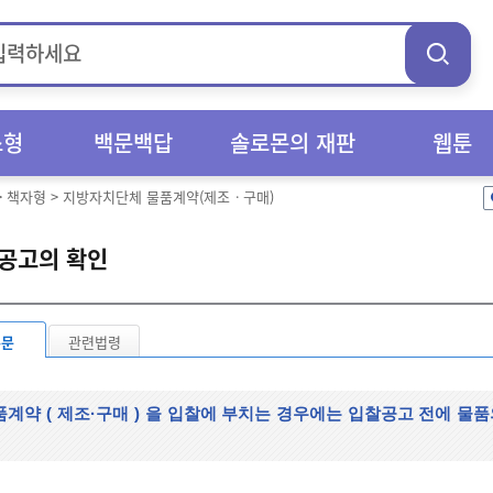
스형
백문백답
솔로몬의 재판
웹툰
>
책자형
>
지방자치단체 물품계약(제조ㆍ구매)
공고의 확인
본문
관련법령
품계약
(
제조·구매
)
을 입찰에 부치는 경우에는 입찰공고 전에 물