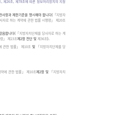
조,
제26조,
제78조에 따른 정보처리장치의 지정
한사항과 제한기준을 명시해야 합니다(
「지방자
자로 하는 계약에 관한 법률 시행령」 제20조
갈음합니다(
「지방자치단체를 당사자로 하는 계
령」 제23조
제2항 전단 및
제36조
).
 관한 법률」 제10조
및
「지방자치단체를 당
약에 관한 법률」 제10조
제2항 및
「지방자치