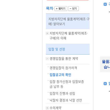
목차
지방자치단체 물품계약(제조·구
매) 알아보기
지방자치단체 물품계약(제조·
구매)의 이해
입찰 및 선정
경쟁입찰을 통한 계약
물품
습
경쟁입찰의 참가자격
입찰공고의 확인
입찰 참가신청과 입찰보증
금 납부 등
입찰의 진행과 성립
낙찰자 결정과 낙찰 선언
수의계약