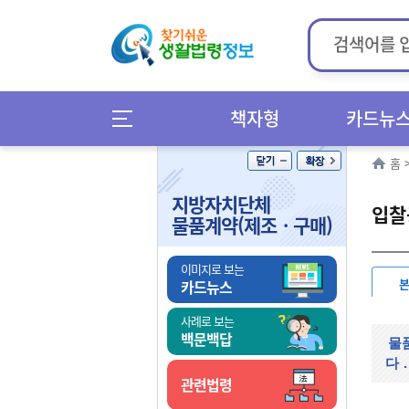
책자형
카드뉴
홈
지방자치단체
입찰
물품계약(제조ㆍ구매)
이미지로 보는
카드뉴스
사례로 보는
백문백답
물
다
.
관련법령