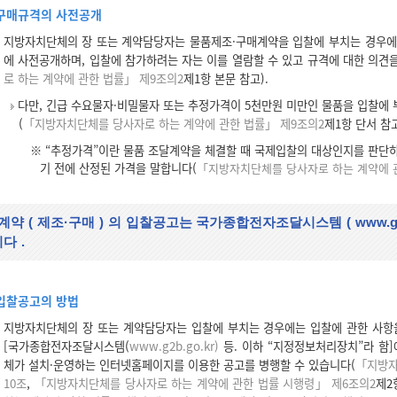
구매규격의 사전공개
지방자치단체의 장 또는 계약담당자는 물품제조·구매계약을 입찰에 부치는 경우에
에 사전공개하며, 입찰에 참가하려는 자는 이를 열람할 수 있고 규격에 대한 의견을
로 하는 계약에 관한 법률」 제9조의2
제1항 본문 참고).
다만, 긴급 수요물자·비밀물자 또는 추정가격이 5천만원 미만인 물품을 입찰에
(
「지방자치단체를 당사자로 하는 계약에 관한 법률」 제9조의2
제1항 단서 참고
※ “추정가격”이란 물품 조달계약을 체결할 때 국제입찰의 대상인지를 판단
기 전에 산정된 가격을 말합니다(
「지방자치단체를 당사자로 하는 계약에 
계약
(
제조·구매
)
의 입찰공고는 국가종합전자조달시스템
(
www.g
니다
.
입찰공고의 방법
지방자치단체의 장 또는 계약담당자는 입찰에 부치는 경우에는 입찰에 관한 사항
[국가종합전자조달시스템(
www.g2b.go.kr)
등. 이하 “지정정보처리장치”라 함
체가 설치·운영하는 인터넷홈페이지를 이용한 공고를 병행할 수 있습니다(
「지방자
10조
,
「지방자치단체를 당사자로 하는 계약에 관한 법률 시행령」 제6조의2
제2