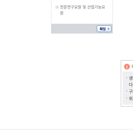
전문연구요원 및 산업기능요
원
생
다
구
위