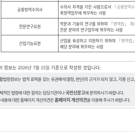
수의사 자격을 가진 사람으로서
「공중방역수
공중방역수의사
축방역업무에 복무하는 사람
학문과 기술의 연구를 위하여
「병역법」 제3
전문연구요원
전문 분야의 연구업무에 복무하는 사람
산업을 육성하고 지원하기 위하여
「병역법」
산업기능요원
해당 분야에 복무하는 사람
이 정보는
2026년 7월 15일
기준으로 작성된 것입니다.
활법령정보는 법적 효력을 갖는 유권해석(결정, 판단)의 근거가 되지 않고, 각종 신고
.
국민신문고
체적인 법령에 대한 질의는 담당기관이나
에 문의하시기 바랍니다.
홈페이지 개선의견
 내용에 대한 홈페이지 개선의견은
을 이용해 주시기 바랍니다.