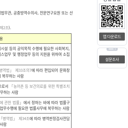
법무관, 공중방역수의사, 전문연구요원 또는 산
.
제2조
).
앱 다운로드
용
지시설 등의 공익목적 수행에 필요한 사회복지,
서비스업무 및 행정업무 등의 지원을 위하여 소집
설문조사
병역법」 제33조의7
에 따라 편입되어 문화창
에 복무하는 사람
람으로서
「농어촌 등 보건의료를 위한 특별조치
복무하는 사람
에 관한 법률」
에서 정하는 바에 따라 법률구
 업무수행에 필요한 법률사무에 복무하는 사람
「병역법」 제34조
에 따라 병역판정검사전담
 사람