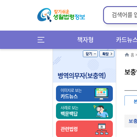
책자형
카드뉴
홈
보충
병역의무자(보충역)
이미지로 보는
카드뉴스
사례로 보는
백문백답
보충
관련법령