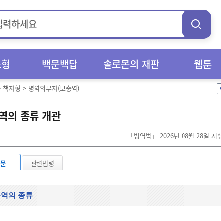
스형
백문백답
솔로몬의 재판
웹툰
>
책자형
>
병역의무자(보충역)
역의 종류 개관
「병역법」 2026년 08월 28일 
본문
관련법령
역의 종류