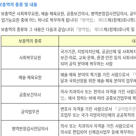
보충역의 종류 및 내용
보충역은 사회복무요원, 예술·체육요원, 공중보건의사, 병역판정검사전담의사, 공익
업기능요원 중에 어느 하나로 복무하게 됩니다(
「병역법」 제5조
제1항제3호나목)
보충역의 종류와 그 내용은 다음과 같습니다(
「병역법」 제5조
제1항제3호나목 및
보충역의 종류
내
국가기관, 지방자치단체, 공공단체 및 사회복
사회복무요원
보건·의료, 교육·문화, 환경·안전 등의 사회
되어 공익 분야에 복무하는 사람
예술·체육 분야의 특기를 가진 사람으로서
「
예술·체육요원
달과 국위선양을 위한 예술·체육 분야의 업무
의사·치과의사 또는 한의사 자격을 가진 사
공중보건의사
법」
에서 정하는 바에 따라 공중보건업무에 
변호사 자격을 가진 사람으로서
「공익법무관
공익법무관
조업무 또는 국가·지방자치단체의 공공목적의
의사 또는 치과의사 자격을 가진 사람으로서
병역판정검사전담의사
의사로 편입되어 신체검사업무 등에 복무하는