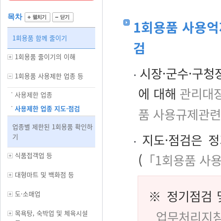
목차
1회용품 사용억
1회용품 함께 줄이기
검
1회용품 줄이기의 이해
시장·군수·구청
1회용품 사용제한 업종 등
에 대해
관리대
사용제한 업종
사용제한 업종 지도·점검
품 사용규제관
업종별 제한된 1회용품 확인하
지도·점검은 정
기
식품접객업 등
(
「1회용품 사
대형마트 및 백화점 등
※ 정기점검 
도·소매업
업무처리지침
목욕탕, 숙박업 및 체육시설