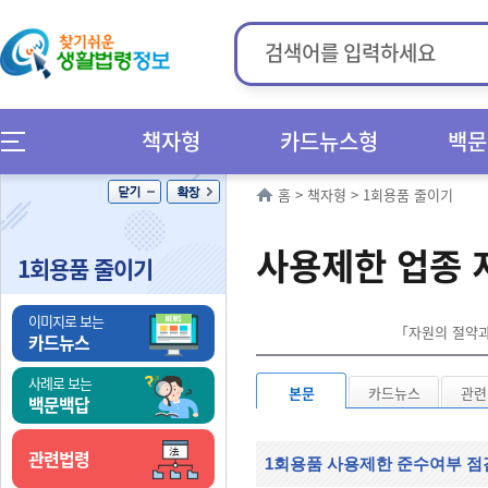
책자형
카드뉴스형
백문
홈
>
책자형
>
1회용품 줄이기
사용제한 업종 
1회용품 줄이기
이미지로 보는
「자원의 절약과 
카드뉴스
사례로 보는
본문
카드뉴스
관련
백문백답
관련법령
1회용품 사용제한 준수여부 점