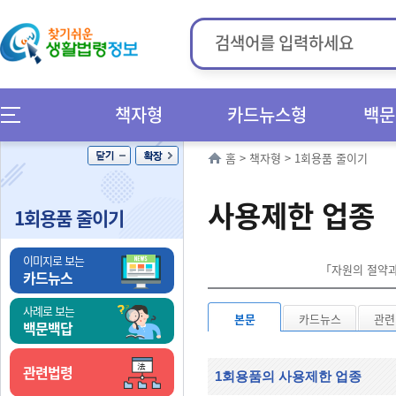
책자형
카드뉴스형
백문
홈
>
책자형
>
1회용품 줄이기
사용제한 업종
1회용품 줄이기
이미지로 보는
「자원의 절약과 
카드뉴스
사례로 보는
본문
카드뉴스
관련
백문백답
관련법령
1회용품의 사용제한 업종