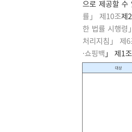
으로 제공할 수
률」 제10조
제2
한 법률 시행령
처리지침」 제6
·쇼핑백
」 제1조
대상