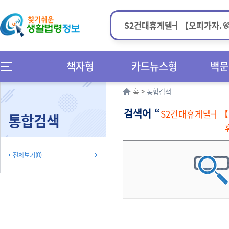
책자형
카드뉴스형
백문
홈
>
통합검색
검색어 “
S2건대휴게텔┥【
통합검색
전체보기(0)