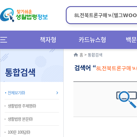
책자형
카드뉴스형
백문
홈
>
통합검색
검색어 “
8L전북트론구매ㄳ(텔
통합검색
전체보기(0)
생활법령 주제명(0)
생활법령 본문(0)
100문 100답(0)