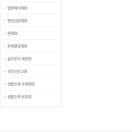
법령해석례(0)
행정심판례(0)
판례(0)
헌재결정례(0)
솔로몬의 재판(0)
국민신문고(0)
생활조례 주제명(0)
생활조례 본문(0)