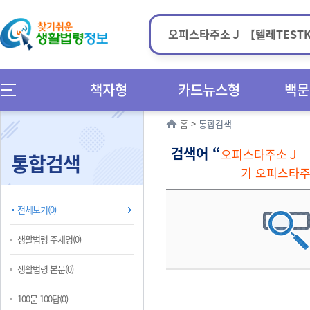
책자형
카드뉴스형
백문
홈
>
통합검색
검색어 “
오피스타주소Ｊ 【
통합검색
기 오피스타
전체보기(0)
생활법령 주제명(0)
생활법령 본문(0)
100문 100답(0)