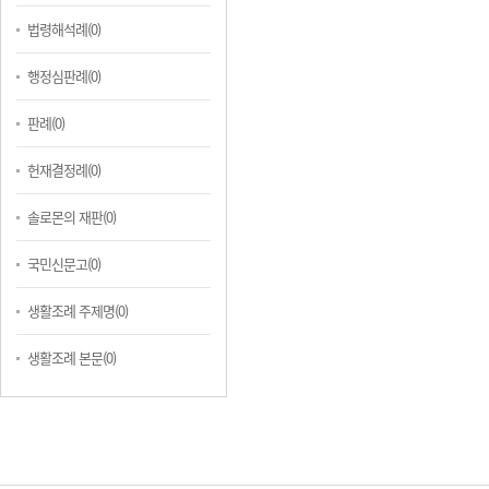
법령해석례(0)
행정심판례(0)
판례(0)
헌재결정례(0)
솔로몬의 재판(0)
국민신문고(0)
생활조례 주제명(0)
생활조례 본문(0)