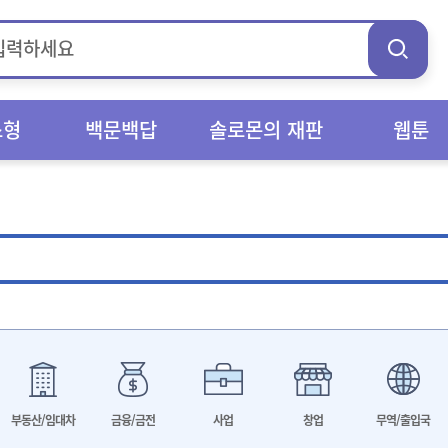
스형
백문백답
솔로몬의 재판
웹툰
부동산/임대차
금융/금전
사업
창업
무역/출입국