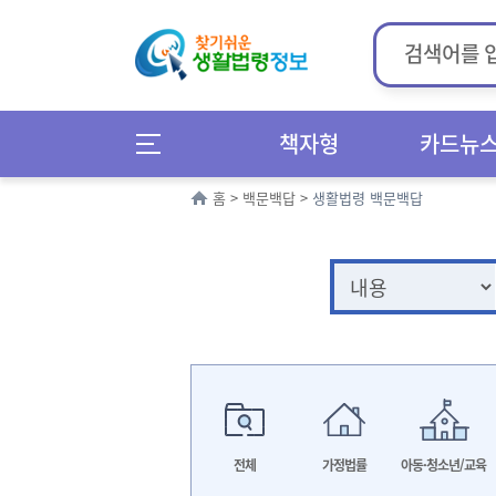
책자형
카드뉴
홈
>
백문백답
>
생활법령 백문백답
전체
가정법률
아동·청소년/교육