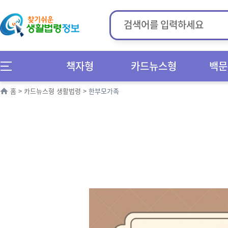
책자형
카드뉴스형
백문
홈
>
카드뉴스형 생활법령
>
한부모가족