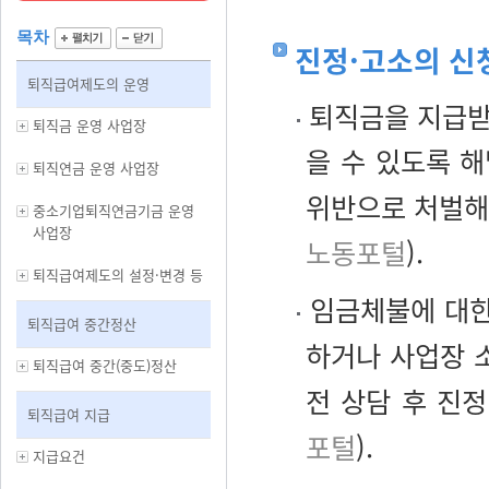
목차
진정·고소의 신
퇴직급여제도의 운영
퇴직금을 지급받
퇴직금 운영 사업장
을 수 있도록 
퇴직연금 운영 사업장
위반으로 처벌해
중소기업퇴직연금기금 운영
사업장
노동포털
).
퇴직급여제도의 설정·변경 등
임금체불에 대한
퇴직급여 중간정산
하거나 사업장 
퇴직급여 중간(중도)정산
전 상담 후 진
퇴직급여 지급
포털
).
지급요건