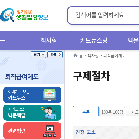
책자형
카드뉴스형
백문
홈
>
책자형
>
퇴직급여제도
구제절차
퇴직급여제도
이미지로 보는
카드뉴스
사례로 보는
본문
100문 100답
카드
백문백답
관련법령
진정·고소