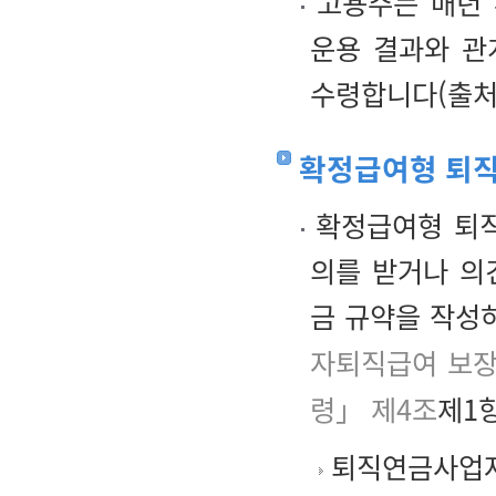
고용주는 매년 
운용 결과와 관
수령합니다(출처
확정급여형 퇴
확정급여형 퇴직
의를 받거나 의
금 규약을 작성
자퇴직급여 보장
령」 제4조
제1항
퇴직연금사업자