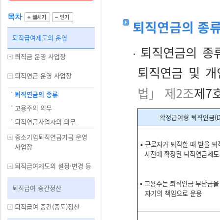
목차
퇴직연금의 종류
퇴직급여제도의 운영
퇴직연금의 종류
퇴직금 운영 사업장
퇴직연금 및 개
퇴직연금 운영 사업장
법」 제2조
제7호
퇴직연금의 종류
고용주의 의무
확정급여형 퇴직연금
(
퇴직연금사업자의 의무
중소기업퇴직연금기금 운영
▪ 근로자가 퇴직할 때 받을 
사업장
사전에 확정된 퇴직연금제도
퇴직급여제도의 설정·변경 등
▪ 고용주는 퇴직연금 부담금을
퇴직급여 중간정산
자기의 책임으로 운용
퇴직급여 중간(중도)정산