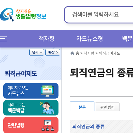
책자형
카드뉴스형
백문
홈
>
책자형
>
퇴직급여제도
퇴직연금의 종
퇴직급여제도
이미지로 보는
카드뉴스
사례로 보는
본문
관련법령
백문백답
관련법령
퇴직연금의 종류