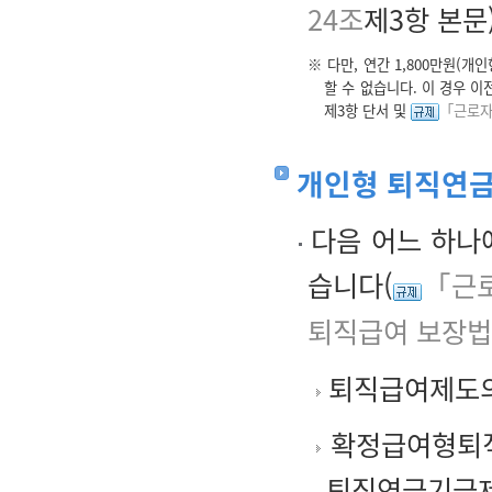
24조
제3항 본문)
※ 다만, 연간 1,800만원(
할 수 없습니다. 이 경우 
제3항 단서 및
「근로자
개인형 퇴직연금
다음 어느 하나
습니다(
「근로
퇴직급여 보장법
퇴직급여제도의
확정급여형퇴직
퇴직연금기금제