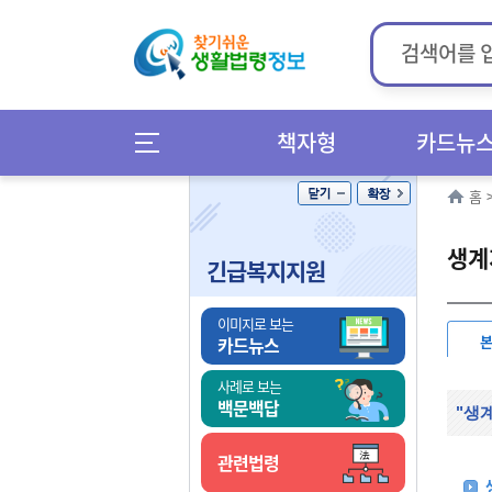
책자형
카드뉴
홈
생계
긴급복지지원
이미지로 보는
카드뉴스
사례로 보는
백문백답
"생
관련법령