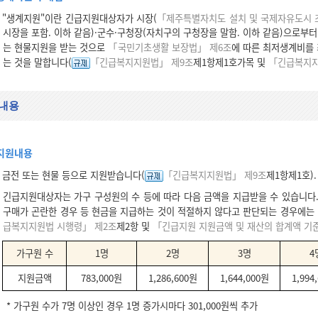
"생계지원"이란 긴급지원대상자가 시장(
「제주특별자치도 설치 및 국제자유도시 
시장을 포함. 이하 같음)·군수·구청장(자치구의 구청장을 말함. 이하 같음)으로부
는 현물지원을 받는 것으로
「국민기초생활 보장법」 제6조
에 따른 최저생계비를 
는 것을 말합니다(
「긴급복지지원법」 제9조
제1항제1호가목 및
「긴급복지지
내용
지원내용
금전 또는 현물 등으로 지원받습니다(
「긴급복지지원법」 제9조
제1항제1호).
긴급지원대상자는 가구 구성원의 수 등에 따라 다음 금액을 지급받을 수 있습니다.
구매가 곤란한 경우 등 현금을 지급하는 것이 적절하지 않다고 판단되는 경우에는 
급복지지원법 시행령」 제2조
제2항 및
「긴급지원 지원금액 및 재산의 합계액 기
가구원 수
1명
2명
3명
4
지원금액
783,000원
1,286,600원
1,644,000원
1,994
* 가구원 수가 7명 이상인 경우 1명 증가시마다 301,000원씩 추가