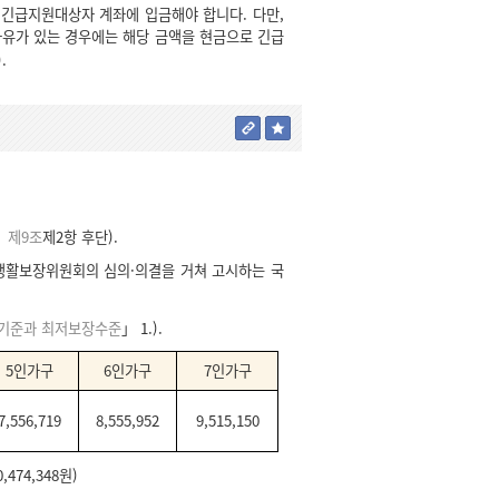
긴급지원대상자 계좌에 입금해야 합니다. 다만,
유가 있는 경우에는 해당 금액을 현금으로 긴급
.
 제9조
제2항 후단).
생활보장위원회의 심의·의결을 거쳐 고시하는 국
선정기준과 최저보장수준
」 1.).
5인가구
6인가구
7인가구
7,556,719
8,555,952
9,515,150
474,348원)