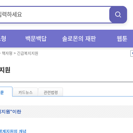
스형
백문백답
솔로몬의 재판
웹툰
>
책자형
>
긴급복지지원
지원
본문
카드뉴스
관련법령
계지원"이란
생계지원의 개념