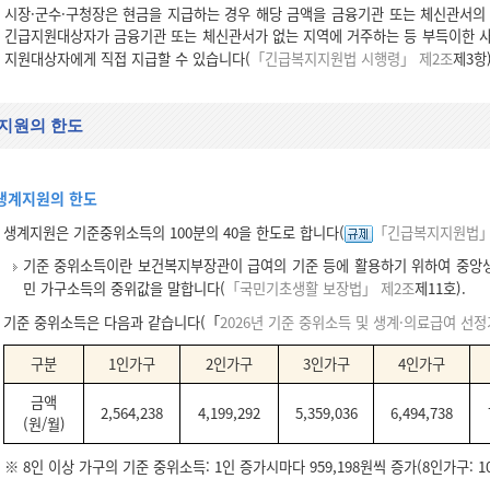
시장·군수·구청장은 현금을 지급하는 경우 해당 금액을 금융기관 또는 체신관서의 
긴급지원대상자가 금융기관 또는 체신관서가 없는 지역에 거주하는 등 부득이한 사
지원대상자에게 직접 지급할 수 있습니다(
「긴급복지지원법 시행령」 제2조
제3항)
지원의 한도
생계지원의 한도
생계지원은 기준중위소득의 100분의 40을 한도로 합니다(
「긴급복지지원법」
기준 중위소득이란 보건복지부장관이 급여의 기준 등에 활용하기 위하여 중앙
민 가구소득의 중위값을 말합니다(
「국민기초생활 보장법」 제2조
제11호).
기준 중위소득은 다음과 같습니다(「
2026년 기준 중위소득 및 생계·의료급여 
구분
1인가구
2인가구
3인가구
4인가구
금액
2,564,238
4,199,292
5,359,036
6,494,738
(원/월)
※ 8인 이상 가구의 기준 중위소득: 1인 증가시마다 959,198원씩 증가(8인가구: 10,