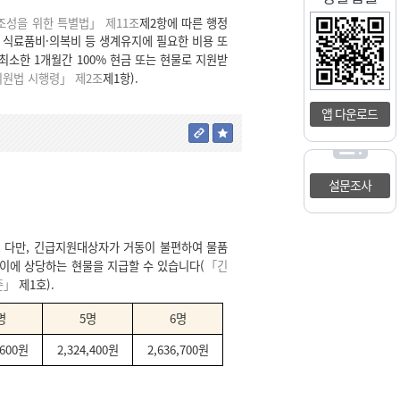
조성을 위한 특별법」 제11조
제2항에 따른 행정
터 식료품비·의복비 등 생계유지에 필요한 비용 또
최소한 1개월간 100% 현금 또는 현물로 지원받
원법 시행령」 제2조
제1항).
앱 다운로드
설문조사
 다만, 긴급지원대상자가 거동이 불편하여 물품
이에 상당하는 현물을 지급할 수 있습니다(
「긴
준」
제1호).
명
5명
6명
,600원
2,324,400원
2,636,700원