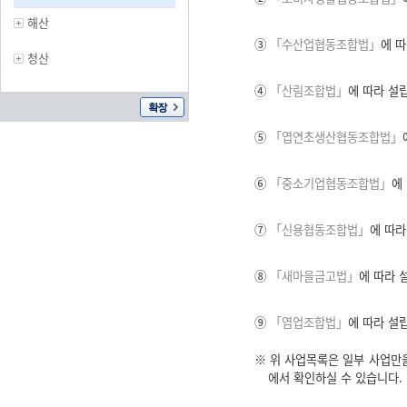
해산
③
「수산업협동조합법」
에 
청산
④
「산림조합법」
에 따라 설
⑤
「엽연초생산협동조합법」
⑥
「중소기업협동조합법」
에
⑦
「신용협동조합법」
에 따라
⑧
「새마을금고법」
에 따라 
⑨
「염업조합법」
에 따라 설
※ 위 사업목록은 일부 사업만
에서 확인하실 수 있습니다.