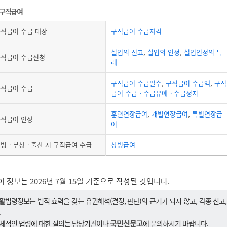
구직급여
직급여 수급 대상
구직급여 수급자격
실업의 신고
,
실업의 인정
,
실업인정의 특
구직급여 수급신청
례
구직급여 수급일수
,
구직급여 수급액
,
구직
직급여 수급
급여 수급ㆍ수급유예ㆍ수급정지
훈련연장급여
,
개별연장급여
,
특별연장급
직급여 연장
여
병ㆍ부상ㆍ출산 시 구직급여 수급
상병급여
이 정보는
2026년 7월 15일
기준으로 작성된 것입니다.
활법령정보는 법적 효력을 갖는 유권해석(결정, 판단)의 근거가 되지 않고, 각종 신고
.
국민신문고
체적인 법령에 대한 질의는 담당기관이나
에 문의하시기 바랍니다.