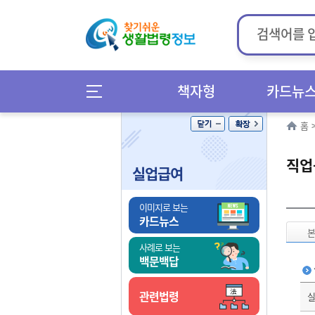
책자형
카드뉴
홈
직업
실업급여
이미지로 보는
카드뉴스
사례로 보는
백문백답
관련법령
실