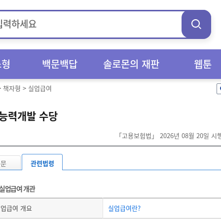
스형
백문백답
솔로몬의 재판
웹툰
>
책자형
>
실업급여
능력개발 수당
「고용보험법」 2026년 08월 20일 
본문
관련법령
실업급여 개관
업급여 개요
실업급여란?