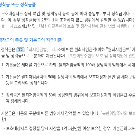
정착금 또는 정착금품
보호대상자는 정착 여건 및 생계유지 능력 등에 따라 통일부로부터 정착금이나 그
다. 이 경우 정착금품의 2분의 1을 초과하지 않는 범위에서 감액할 수 있습니다(
률」 제21조
제1항 및
「북한이탈주민의 보호 및 정착지원에 관한 법률 시행령」 제
정착금의 종류 및 기본금의 지급기준
정착금은
「최저임금법」 제5조
에 따른 월최저임금액(이하 "월최저임금액"이
금 및 장려금으로 구분하여 지급됩니다(
「북한이탈주민의 보호 및 정착지원에 관한
1. 기본금은 세대를 기준으로 하되, 월최저임금액의 100배 상당액의 범위에서 세
2. 가산금은 월최저임금액의 50배 상당액의 범위에서 보호대상자 본인 및 세대구
등을 고려하여 정해집니다.
3. 장려금은 월최저임금액의 50배 상당액의 범위에서 보호대상자의 직업훈련 수료
여 정해집니다.
기본금은 다음의 구분에 따른 범위에서 감액될 수 있습니다(
「북한이탈주민의 보호
항).
보호대상자로 결정될 당시 자산을 1억 5천만원 이상 보유한 경우: 기본금의 50