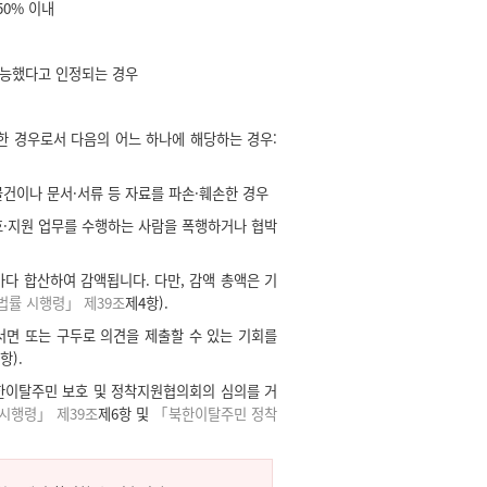
50% 이내
가능했다고 인정되는 경우
 경우로서 다음의 어느 하나에 해당하는 경우:
건이나 문서·서류 등 자료를 파손·훼손한 경우
·지원 업무를 수행하는 사람을 폭행하거나 협박
다 합산하여 감액됩니다. 다만, 감액 총액은 기
법률 시행령」 제39조
제4항).
서면 또는 구두로 의견을 제출할 수 있는 기회를
항).
한이탈주민 보호 및 정착지원협의회의 심의를 거
시행령」 제39조
제6항 및
「북한이탈주민 정착