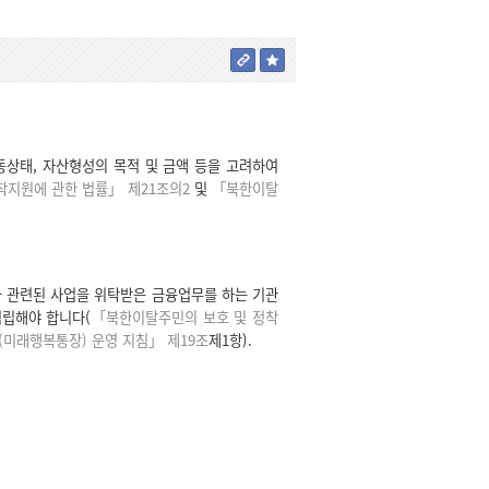
상태, 자산형성의 목적 및 금액 등을 고려하여
착지원에 관한 법률」 제21조의2
및
「북한이탈
 관련된 사업을 위탁받은 금융업무를 하는 기관
적립해야 합니다(
「북한이탈주민의 보호 및 정착
미래행복통장) 운영 지침」 제19조
제1항).