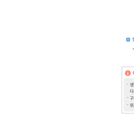
생
다
구
위