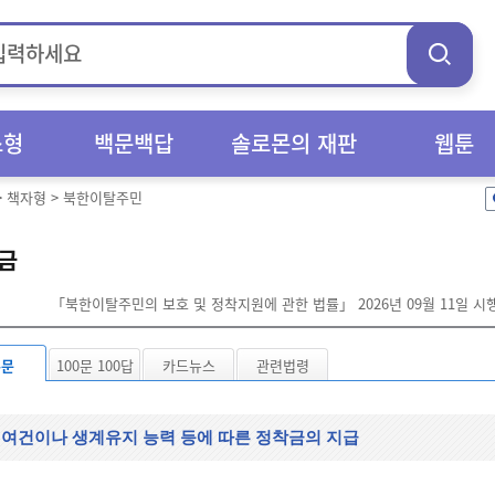
스형
백문백답
솔로몬의 재판
웹툰
>
책자형
>
북한이탈주민
금
「북한이탈주민의 보호 및 정착지원에 관한 법률」 2026년 09월 11일 시
본문
100문 100답
카드뉴스
관련법령
 여건이나 생계유지 능력 등에 따른 정착금의 지급