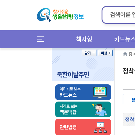
책자형
카드뉴
홈
정착
북한이탈주민
이미지로 보는
카드뉴스
사례로 보는
백문백답
정착
관련법령