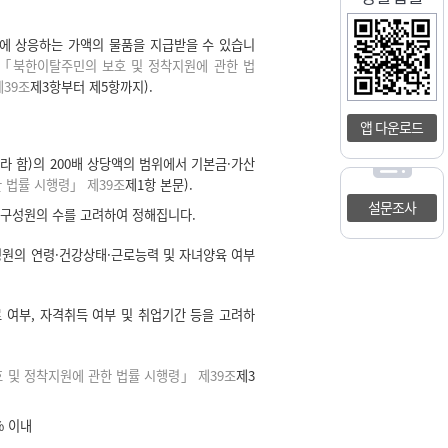
에 상응하는 가액의 물품을 지급받을 수 있습니
「북한이탈주민의 보호 및 정착지원에 관한 법
39조
제3항부터 제5항까지).
앱 다운로드
라 함)의 200배 상당액의 범위에서 기본금·가산
 법률 시행령」 제39조
제1항 본문).
설문조사
대구성원의 수를 고려하여 정해집니다.
성원의 연령·건강상태·근로능력 및 자녀양육 여부
 여부, 자격취득 여부 및 취업기간 등을 고려하
 및 정착지원에 관한 법률 시행령」 제39조
제3
% 이내