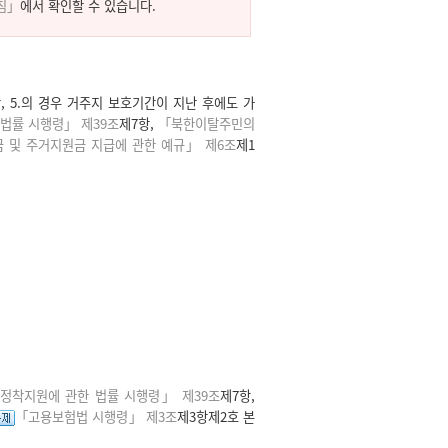
침」
에서 확인할 수 있습니다.
 5.의 경우 거주지 보호기간이 지난 후에도 가
법률 시행령」 제39조
제7항,
「북한이탈주민의
 및 주거지원금 지급에 관한 예규」 제6조
제1
정착지원에 관한 법률 시행령」 제39조
제7항,
「고용보험법 시행령」 제3조
제3항제2호 본