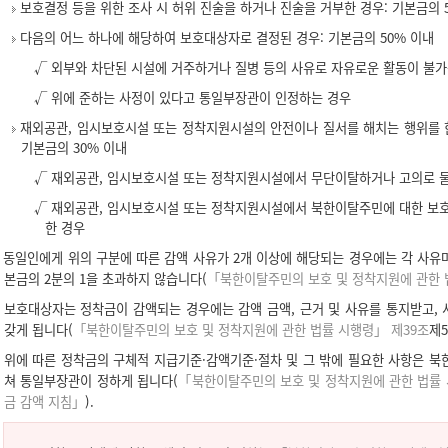
보호결정 등을 위한 조사 시 허위 진술을 하거나 진술을 거부한 경우: 기본금의 
다음의 어느 하나에 해당하여 보호대상자로 결정된 경우: 기본금의 50% 이내
√ 외부와 차단된 시설에 거주하거나 질병 등의 사유로 자유로운 활동이 불
√ 위에 준하는 사정이 있다고 통일부장관이 인정하는 경우
재외공관, 임시보호시설 또는 정착지원시설의 안전이나 질서를 해치는 행위를 한
기본금의 30% 이내
√ 재외공관, 임시보호시설 또는 정착지원시설에서 무단이탈하거나 고의로 물
√ 재외공관, 임시보호시설 또는 정착지원시설에서 북한이탈주민에 대한 보호
한 경우
동일인에게 위의 구분에 따른 감액 사유가 2개 이상에 해당되는 경우에는 각 사유마
본금의 2분의 1을 초과하지 않습니다(
「북한이탈주민의 보호 및 정착지원에 관한 
보호대상자는 정착금이 감액되는 경우에는 감액 금액, 근거 및 사유를 통지받고, 
갖게 됩니다(
「북한이탈주민의 보호 및 정착지원에 관한 법률 시행령」 제39조
제5
위에 따른 정착금의 구체적 지급기준·감액기준·절차 및 그 밖에 필요한 사항은 북
쳐 통일부장관이 정하게 됩니다(
「북한이탈주민의 보호 및 정착지원에 관한 법률 
금 감액 지침」
).