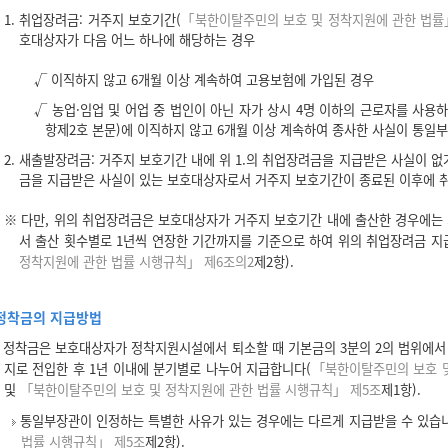
1. 취업장려금: 거주지 보호기간(
「북한이탈주민의 보호 및 정착지원에 관한 법률
호대상자가 다음 어느 하나에 해당하는 경우
√ 이직하지 않고 6개월 이상 계속하여 고용보험에 가입된 경우
√ 농업·임업 및 어업 중 법인이 아닌 자가 상시 4명 이하의 근로자를 사용하
항제2호 본문)에 이직하지 않고 6개월 이상 계속하여 종사한 사실이 통일
2. 새출발장려금: 거주지 보호기간 내에 위 1.의 취업장려금을 지급받은 사실이 
금을 지급받은 사실이 있는 보호대상자로서 거주지 보호기간이 종료된 이후에 취업
※ 다만, 위의 취업장려금은 보호대상자가 거주지 보호기간 내에 출산한 경우에는
서 출산 횟수별로 1년씩 연장한 기간까지를 기준으로 하여 위의 취업장려금 지
정착지원에 관한 법률 시행규칙」 제6조의2
제2항).
정착금의 지급방법
정착금은 보호대상자가 정착지원시설에서 퇴소할 때 기본금의 3분의 2의 범위에서 
지로 전입한 후 1년 이내에 분기별로 나누어 지급합니다(
「북한이탈주민의 보호 및
및
「북한이탈주민의 보호 및 정착지원에 관한 법률 시행규칙」 제5조
제1항).
통일부장관이 인정하는 특별한 사유가 있는 경우에는 다르게 지급받을 수 있습
법률 시행규칙」 제5조
제2항).