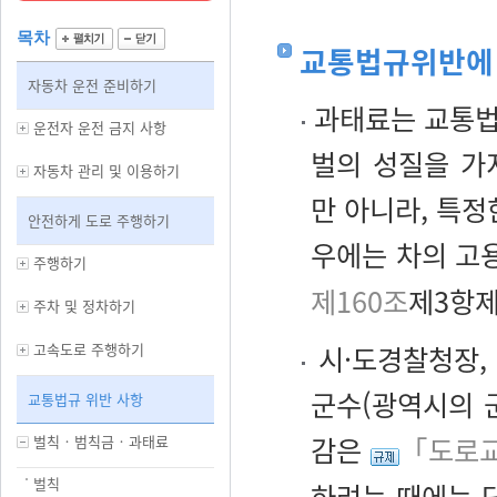
목차
교통법규위반에 
자동차 운전 준비하기
과태료는 교통법
운전자 운전 금지 사항
벌의 성질을 가
자동차 관리 및 이용하기
만 아니라, 특정
안전하게 도로 주행하기
우에는 차의 고
주행하기
제160조
제3항제
주차 및 정차하기
고속도로 주행하기
시·도경찰청장,
군수(광역시의 군
교통법규 위반 사항
감은
「도로교
벌칙‧범칙금‧과태료
벌칙
하려는 때에는 