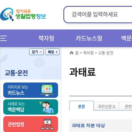
책자형
카드뉴스형
백문
홈
>
책자형
>
교통·운전
과태료
교통·운전
이미지로 보는
카드뉴스
사례로 보는
본문
국민신문고
관련
백문백답
관련법령
과태료 처분 대상