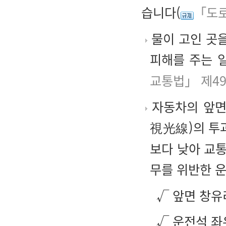
습니다(
「도로
물이 고인 곳을
피해를 주는 
교통법」 제4
자동차의 앞면
視光線)의 투
보다 낮아 교통
무를 위반한 운
√ 앞면 창유리
√ 운전석 좌