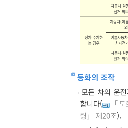
자동차·원
전거 외
자동차(이
외
정차·주차하
이륜자동차
는 경우
치자전거
자동차·원
전거 외
등화의 조작
모든 차의 운전
합니다(
「도
령」 제20조
).