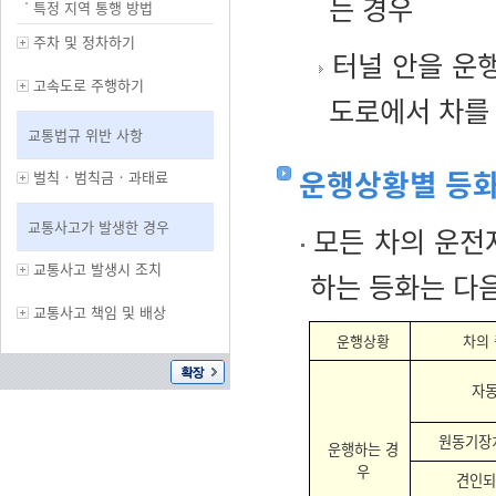
는 경우
특정 지역 통행 방법
주차 및 정차하기
터널 안을 운행
고속도로 주행하기
도로에서 차를
교통법규 위반 사항
운행상황별 등화
벌칙‧범칙금‧과태료
교통사고가 발생한 경우
모든 차의 운전
교통사고 발생시 조치
하는 등화는 다
교통사고 책임 및 배상
운행상황
차의
자
원동기장
운행하는 경
우
견인되