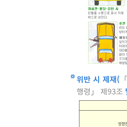
위반 시 제재(
「
행령」 제93조
방향