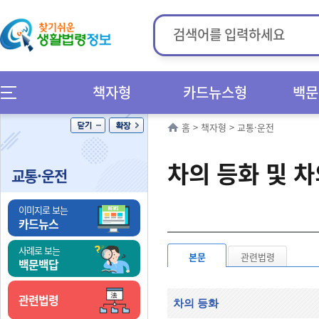
책자형
카드뉴스형
백문
홈
>
책자형
>
교통·운전
차의 등화 및 차
교통·운전
이미지로 보는
카드뉴스
사례로 보는
본문
관련법령
백문백답
관련법령
차의 등화