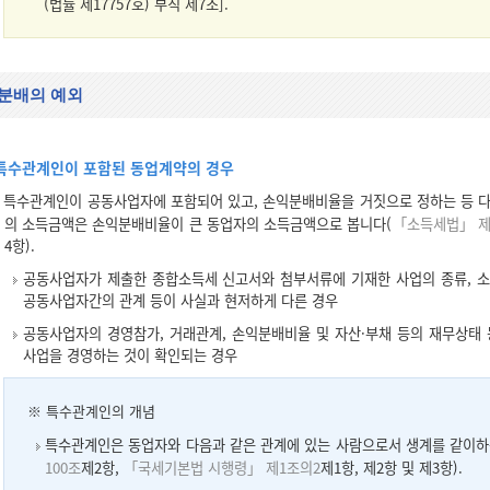
(법률 제17757호) 부칙 제7조].
분배의 예외
특수관계인이 포함된 동업계약의 경우
특수관계인이 공동사업자에 포함되어 있고, 손익분배비율을 거짓으로 정하는 등 다
의 소득금액은 손익분배비율이 큰 동업자의 소득금액으로 봅니다(
「소득세법」 제
4항).
공동사업자가 제출한 종합소득세 신고서와 첨부서류에 기재한 사업의 종류, 소
공동사업자간의 관계 등이 사실과 현저하게 다른 경우
공동사업자의 경영참가, 거래관계, 손익분배비율 및 자산·부채 등의 재무상태 
사업을 경영하는 것이 확인되는 경우
※ 특수관계인의 개념
특수관계인은 동업자와 다음과 같은 관계에 있는 사람으로서 생계를 같이하
100조
제2항,
「국세기본법 시행령」 제1조의2
제1항, 제2항 및 제3항).