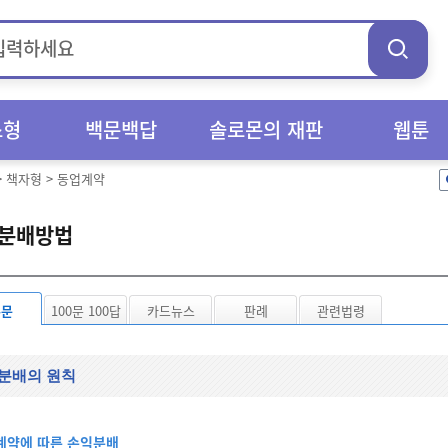
스형
백문백답
솔로몬의 재판
웹툰
>
책자형
>
동업계약
분배방법
본문
100문 100답
카드뉴스
판례
관련법령
분배의 원칙
계약에 따른 손익분배