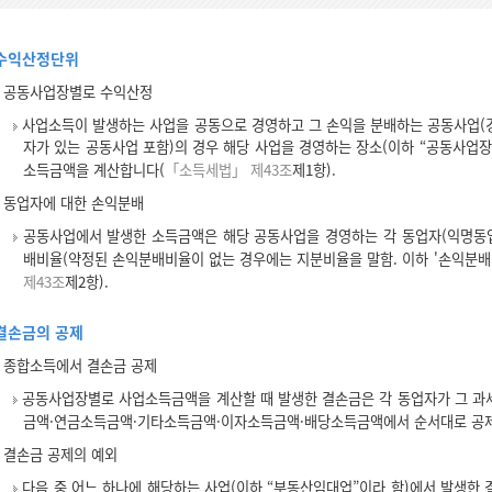
수익산정단위
공동사업장별로 수익산정
사업소득이 발생하는 사업을 공동으로 경영하고 그 손익을 분배하는 공동사업(
자가 있는 공동사업 포함)의 경우 해당 사업을 경영하는 장소(이하 “공동사업장
소득금액을 계산합니다(
「소득세법」 제43조
제1항).
동업자에 대한 손익분배
공동사업에서 발생한 소득금액은 해당 공동사업을 경영하는 각 동업자(익명동업
배비율(약정된 손익분배비율이 없는 경우에는 지분비율을 말함. 이하 '손익분배
제43조
제2항).
결손금의 공제
종합소득에서 결손금 공제
공동사업장별로 사업소득금액을 계산할 때 발생한 결손금은 각 동업자가 그 과
금액·연금소득금액·기타소득금액·이자소득금액·배당소득금액에서 순서대로 공
결손금 공제의 예외
다음 중 어느 하나에 해당하는 사업(이하 “부동산임대업”이라 함)에서 발생한