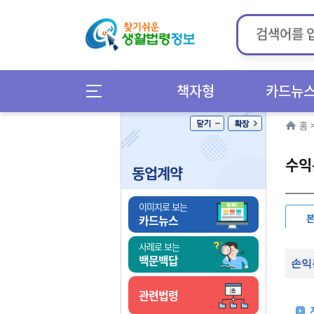
책자형
카드뉴
홈
수익
동업계약
이미지로 보는
카드뉴스
사례로 보는
백문백답
손익
관련법령