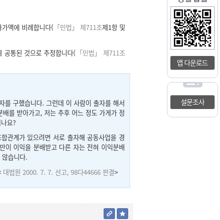
자가액에 비례합니다(
「민법」 제711조
제1항 및
에 공통된 것으로 추정합니다(
「민법」 제711조
앱 다운로드
설문조사
업자를 구했습니다. 그런데 이 사람이 출자를 해서
배를 받아가고, 저는 추후 어느 정도 가게가 정
되나요?
 조합관계가 있으려면 서로 출자해 공동사업을 경
부만이 이익을 분배받고 다른 자는 전혀 이익분배
 않습니다.
<
대법원 2000. 7. 7. 선고, 98다44666 판결
>