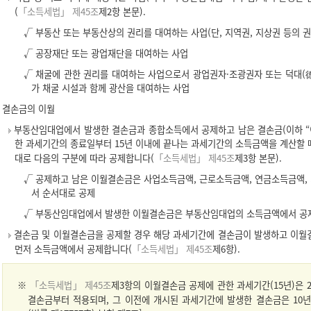
(
「소득세법」 제45조
제2항 본문).
√ 부동산 또는 부동산상의 권리를 대여하는 사업(단, 지역권, 지상권 등의 
√ 공장재단 또는 광업재단을 대여하는 사업
√ 채굴에 관한 권리를 대여하는 사업으로서 광업권자·조광권자 또는 덕대(德
가 채굴 시설과 함께 광산을 대여하는 사업
결손금의 이월
부동산임대업에서 발생한 결손금과 종합소득에서 공제하고 남은 결손금(이하 “
한 과세기간의 종료일부터 15년 이내에 끝나는 과세기간의 소득금액을 계산할
대로 다음의 구분에 따라 공제합니다(
「소득세법」 제45조
제3항 본문).
√ 공제하고 남은 이월결손금은 사업소득금액, 근로소득금액, 연금소득금액,
서 순서대로 공제
√ 부동산임대업에서 발생한 이월결손금은 부동산임대업의 소득금액에서 공
결손금 및 이월결손금을 공제할 경우 해당 과세기간에 결손금이 발생하고 이월
먼저 소득금액에서 공제합니다(
「소득세법」 제45조
제6항).
※
「소득세법」 제45조
제3항의 이월결손금 공제에 관한 과세기간(15년)은 2
결손금부터 적용되며, 그 이전에 개시된 과세기간에 발생한 결손금은 10