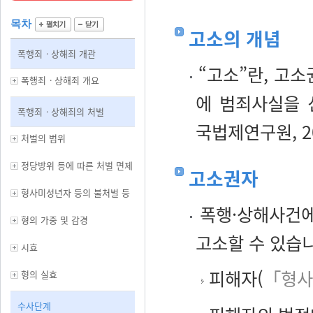
목차
고소의 개념
폭행죄ㆍ상해죄 개관
“고소”란, 고
폭행죄ㆍ상해죄 개요
에 범죄사실을 
폭행죄ㆍ상해죄의 처벌
국법제연구원, 20
처벌의 범위
정당방위 등에 따른 처벌 면제
고소권자
형사미성년자 등의 불처벌 등
폭행·상해사건에
형의 가중 및 감경
고소할 수 있습니
시효
피해자(
「형사
형의 실효
수사단계