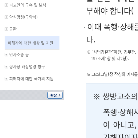
피고인의 구속 및 보석
부해야 합니다(
약식명령(구약식)
이때 폭행·상해를
공판
다.
피해자에 대한 배상 및 지원
※ "사법경찰관”이란, 경무관, 
민사소송 등
197조
제1항 및 제2항).
형사상 배상명령 청구
※ 고소(고발)장 작성의 예시
피해자에 대한 국가의 지원
※ 쌍방고소의
폭행·상해
이 아니고
가해자이자