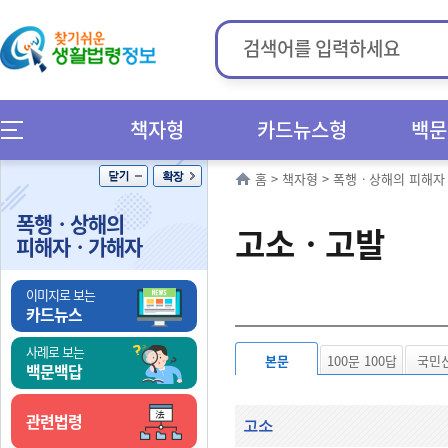
책자형
카드뉴스형
백문
홈
>
책자형
>
폭행ㆍ상해의 피해자
폭행ㆍ상해의
고소ㆍ고발
피해자ㆍ가해자
이미지로 보는
카드뉴스
사례로 보는
본문
100문 100답
국민
백문백답
관련법령
고소