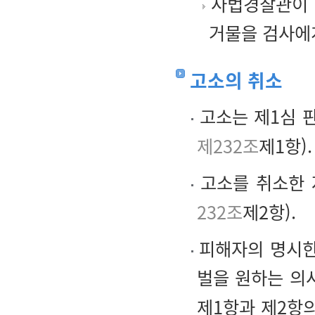
사법경찰관이 
거물을 검사에
고소의 취소
고소는 제1심 
제232조
제1항).
고소를 취소한 
232조
제2항).
피해자의 명시한
벌을 원하는 의
제1항과 제2항