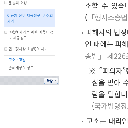
분쟁의 조정
소할 수 있습
(
「형사소송법」
이용자 정보 제공청구 및 소의
제기
피해자의 법정
소(訴) 제기를 위한 이용자 정
보 제공청구
인 때에는 피
민ㆍ형사상 소(訴)의 제기
송법」 제226
고소ㆍ고발
손해배상의 청구
※ “피의자”
심을 받아 
람을 말합니
(
국가법령정
고소는 대리인