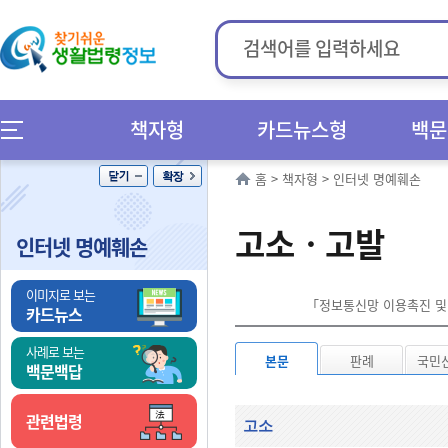
책자형
카드뉴스형
백문
홈
>
책자형
>
인터넷 명예훼손
고소ㆍ고발
인터넷 명예훼손
이미지로 보는
「정보통신망 이용촉진 및 
카드뉴스
사례로 보는
본문
판례
국민
백문백답
관련법령
고소