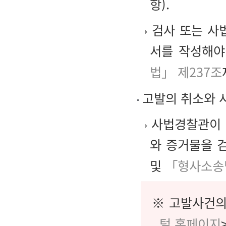
항).
검사 또는 사
서를 작성해야
법」 제237조
고발의 취소와 
사법경찰관이 
와 증거물을 
및
「형사소송법
※ 고발사건의
털 홈페이지