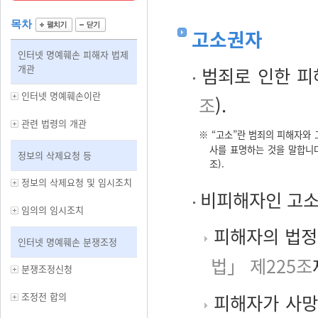
목차
고소권자
인터넷 명예훼손 피해자 법제
개관
범죄로 인한 피
인터넷 명예훼손이란
조
).
관련 법령의 개관
※ “고소”란 범죄의 피해자와
사를 표명하는 것을 말합니다
정보의 삭제요청 등
조).
정보의 삭제요청 및 임시조치
비피해자인 고
임의의 임시조치
피해자의 법정
인터넷 명예훼손 분쟁조정
법」 제225조
분쟁조정신청
조정전 합의
피해자가 사망