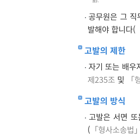
조).
공무원은 그 직
발해야 합니다(
고발의 제한
자기 또는 배우
제235조
및
「형
고발의 방식
고발은 서면 또
(
「형사소송법」