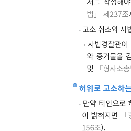
서를 작성해야
법」 제237조
고소 취소와 사
사법경찰관이 
와 증거물을 
및
「형사소송법
허위로 고소하는
만약 타인으로 
이 밝혀지면
「
156조
).