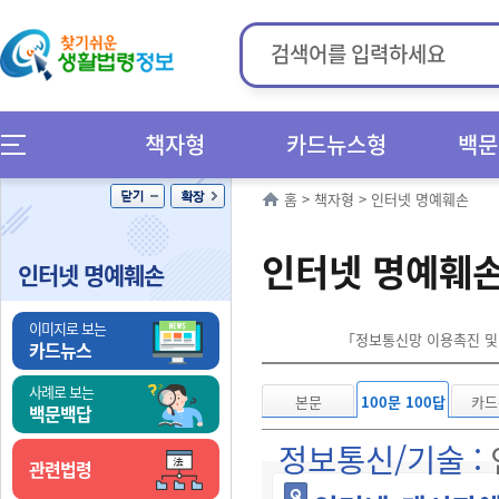
책자형
카드뉴스형
백문
홈
>
책자형
>
인터넷 명예훼손
인터넷 명예훼손
인터넷 명예훼손
이미지로 보는
「정보통신망 이용촉진 및 
카드뉴스
사례로 보는
본문
100문 100답
카드
백문백답
정보통신/기술 :
관련법령