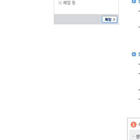
폐업 등
생