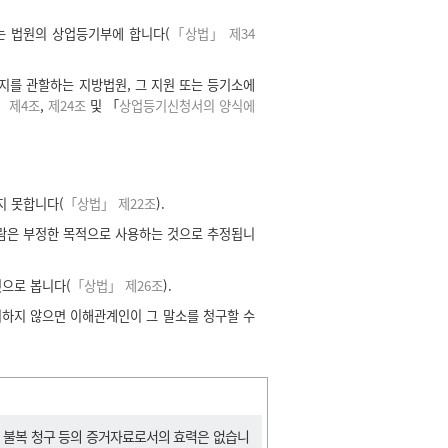
는 법원의 상업등기부에 합니다(
「상법」 제34
지를 관할하는 지방법원, 그 지원 또는 등기소에
 제4조
,
제24조
및 「
상업등기신청서의 양식에
지 못합니다(
「상법」 제22조
).
람은 부정한 목적으로 사용하는 것으로 추정됩니
것으로 봅니다(
「상법」 제26조
).
기하지 않으면 이해관계인이 그 말소를 청구할 수
, 불복 청구 등의 증거자료로서의 효력은 없습니