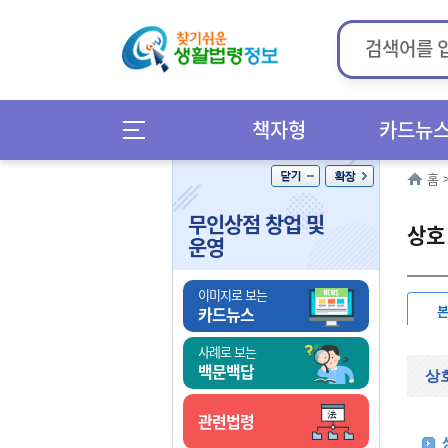
책자형
카드뉴
홈
무인상점 창업 및
상호
운영
이미지로 보는
카드뉴스
사례로 보는
백문백답
상
관련법령