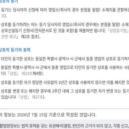
상호의 등기
등기는 당사자의 신청에 따라 영업소(회사의 경우 본점을 말함) 소재지를 관할하
조
).
상호를 등기하려는 자는 등기 당사자의 영업소(회사의 경우에는 본점을 말함) 소재
상호신설등기 신청서(전자문서로 된 것을 포함)를 제출하면 됩니다[
「상업등기법」
관한 예규
」 제2조 참조].
상호의 등기의 효력
타인이 등기한 상호는 동일한 특별시·광역시·시·군에서 동종 영업의 상호로 등기하
동일한 특별시·광역시·시·군에서 동종 영업으로 타인이 등기한 상호를 사용하는 사
다(
「상법」 제23조
제4항).
상호를 등기한 자가 정당한 사유없이 2년간 상호를 사용하지 않으면 이를 폐지한 
상호를 변경 또는 폐지한 경우에 2주간 내에 그 상호를 등기한 자가 변경 또는 등
있습니다(
「상법」 제27조
).
이 정보는
2026년 7월 15일
기준으로 작성된 것입니다.
활법령정보는 법적 효력을 갖는 유권해석(결정, 판단)의 근거가 되지 않고, 각종 신고