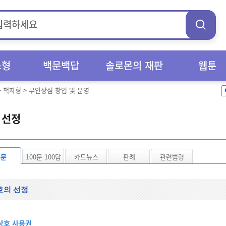
스형
백문백답
솔로몬의 재판
웹툰
>
책자형
>
무인상점 창업 및 운영
 선정
본문
100문 100답
카드뉴스
판례
관련법령
호의 선정
상호 사용권