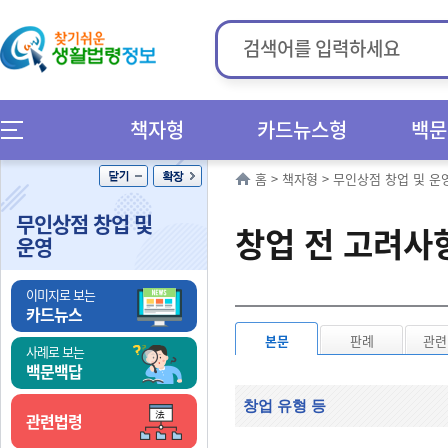
책자형
카드뉴스형
백문
홈
>
책자형
>
무인상점 창업 및 운
무인상점 창업 및
창업 전 고려사
운영
이미지로 보는
카드뉴스
본문
판례
관련
사례로 보는
백문백답
창업 유형 등
관련법령