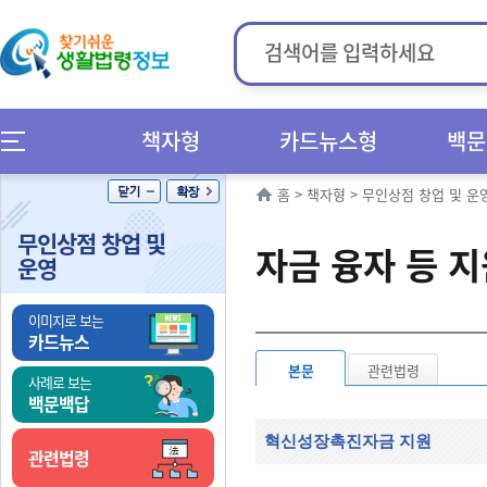
책자형
카드뉴스형
백문
홈
>
책자형
>
무인상점 창업 및 운
무인상점 창업 및
자금 융자 등 
운영
이미지로 보는
카드뉴스
본문
관련법령
사례로 보는
백문백답
혁신성장촉진자금 지원
관련법령