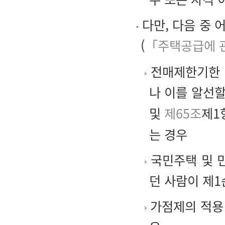
다만, 다음 중 
(
「주택공급에 관
전매제한기한 
나 이를 알선할
및
제65조
제1
는 경우
국민주택 및 
던 사람이 제
가점제의 적용