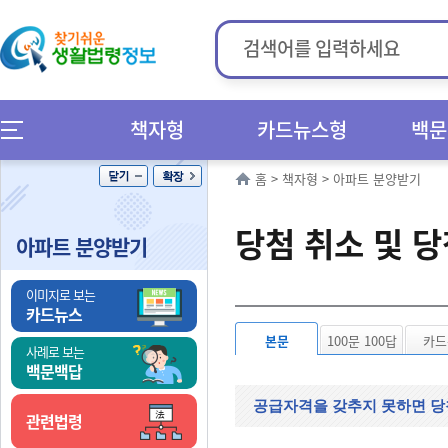
책자형
카드뉴스형
백문
홈
>
책자형
>
아파트 분양받기
당첨 취소 및 당
아파트 분양받기
이미지로 보는
카드뉴스
본문
100문 100답
카드
사례로 보는
백문백답
공급자격을 갖추지 못하면 당
관련법령