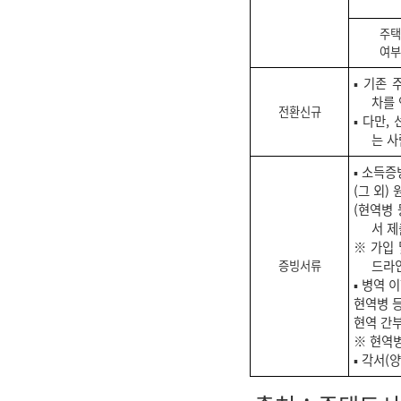
주택
여부
▪ 기존
차를 
전환신규
▪ 다만
는 사
▪ 소득
(그 외)
(현역병
서 제
※ 가입
드라
증빙서류
▪ 병역 
현역병 등
현역 간부
※ 현역병
▪ 각서(