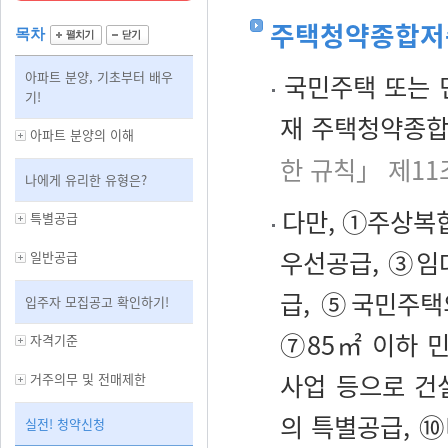
주택청약종합저
목차
아파트 분양, 기초부터 배우
국민주택 또는 
기!
재 주택청약종합
아파트 분양의 이해
한 규칙」 제11
나에게 유리한 유형은?
다만, ①주상복
특별공급
우선공급, ③임
일반공급
급, ⑤국민주택
입주자 모집공고 확인하기!
⑦85㎡ 이하 
자격기준
사업 등으로 건
거주의무 및 전매제한
의 특별공급, 
실전! 청약신청