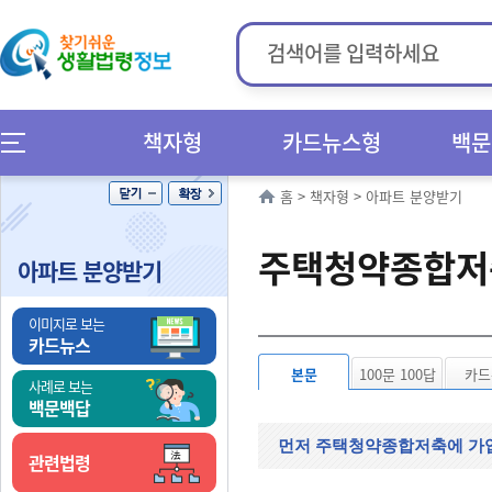
책자형
카드뉴스형
백문
홈
>
책자형
>
아파트 분양받기
주택청약종합저
아파트 분양받기
이미지로 보는
카드뉴스
본문
100문 100답
카드
사례로 보는
백문백답
먼저 주택청약종합저축에 가
관련법령