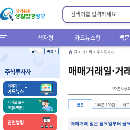
책자형
카드뉴스형
백문
홈
>
책자형
>
주식투자자
매매거래일·거래
주식투자자
이미지로 보는
「자본시장과 
카드뉴스
사례로 보는
본문
100문 100답
카드
백문백답
관련법령
매매거래
일은 월요일부터 금