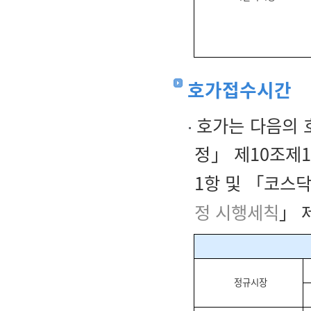
호가접수시간
호가는 다음의 
정」 제10조제1
1항 및 「코스
정 시행세칙
」 
정규시장