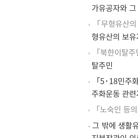
가유공자와 그
「무형유산의 
형유산의 보유
「북한이탈주민
탈주민
「5･18민주화
주화운동 관련
「노숙인 등의
그 밖에 생활
지부장관이 의