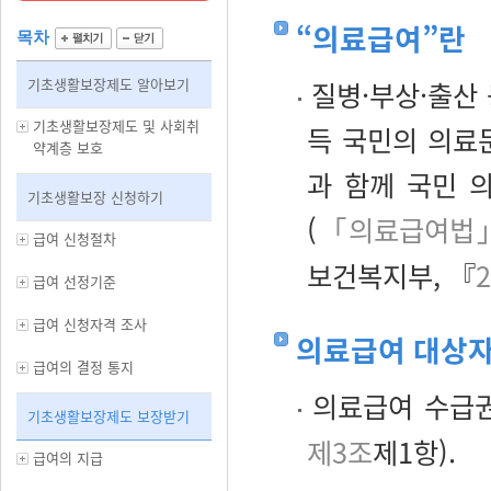
“의료급여”란
목차
기초생활보장제도 알아보기
질병·부상·출산
기초생활보장제도 및 사회취
득 국민의 의료
약계층 보호
과 함께 국민 
기초생활보장 신청하기
(
「의료급여법」
급여 신청절차
보건복지부, 『
급여 선정기준
급여 신청자격 조사
의료급여 대상
급여의 결정 통지
의료급여 수급권
기초생활보장제도 보장받기
제3조
제1항).
급여의 지급