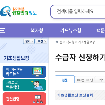
책자형
카드뉴스형
백문
홈
>
책자형
>
기초생활보장
수급자 신청하
기초생활보장
이미지로 보는
카드뉴스
본문
100문 100답
카드
사례로 보는
백문백답
기초생활보장 보장절차
관련법령