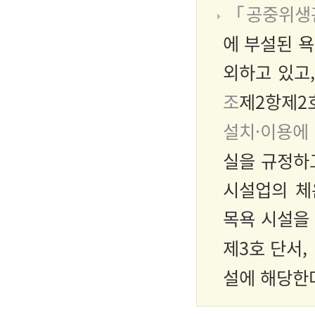
「공중위생
에 부설된 욕
외하고 있고
조
제2항제2
설치·이용에
실을 규정하
시설업의 체
목욕 시설을
제3호 단서,
설에 해당한다