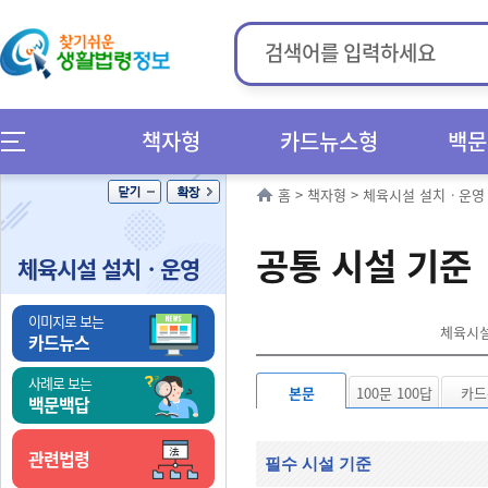
책자형
카드뉴스형
백문
홈
>
책자형
>
체육시설 설치ㆍ운영
공통 시설 기준
체육시설 설치ㆍ운영
이미지로 보는
체육시설
카드뉴스
사례로 보는
본문
100문 100답
카드
백문백답
관련법령
필수 시설 기준