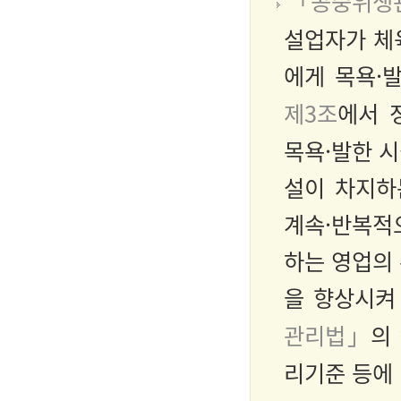
「공중위생
설업자가 체
에게 목욕·
제3조
에서 
목욕·발한 시
설이 차지하
계속·반복적
하는 영업의
을 향상시켜
관리법」
의
리기준 등에