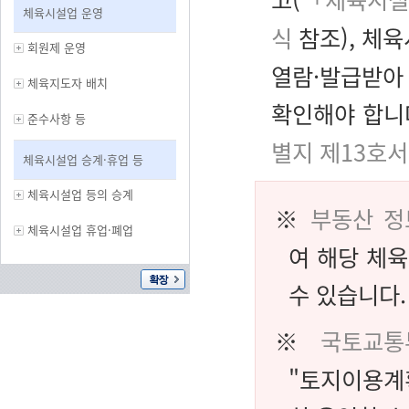
체육시설업 운영
식
참조), 체
회원제 운영
열람·발급받아
체육지도자 배치
확인해야 합니
준수사항 등
별지 제13호
체육시설업 승계·휴업 등
체육시설업 등의 승계
※
부동산 정보 포
체육시설업 휴업·폐업
여 해당 체
수 있습니다.
※
국토교통부
"토지이용계