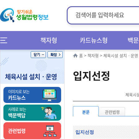
책자형
카드뉴스형
백문
홈
>
책자형
>
체육시설 설치ㆍ운영
입지선정
체육시설 설치ㆍ운영
이미지로 보는
체육시설
카드뉴스
사례로 보는
본문
관련법령
백문백답
관련법령
입지선정