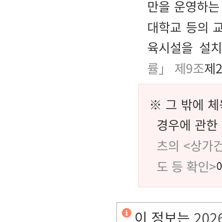
만을 운영하는
대학교 등의 
육시설을 설치
률」 제9조
제2
※ 그 밖에 
경우에 관한
츠의 <상가건
도 등 확인>
이 정보는
202