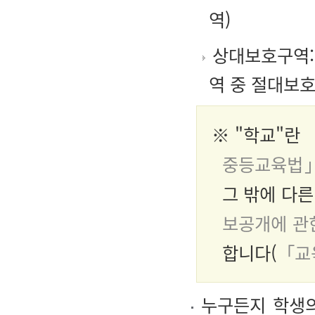
역)
상대보호구역:
역 중 절대보
※ "학교"란
중등교육법」
그 밖에 다른
보공개에 관
합니다(
「교
누구든지 학생의