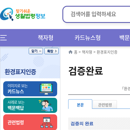
책자형
카드뉴스형
백문
홈
>
책자형
>
환경표지인증
검증완료
환경표지인증
이미지로 보는
「환경
카드뉴스
사례로 보는
본문
관련법령
백문백답
관련법령
검증의 완료