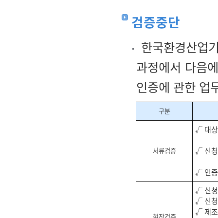
검증중단
한국환경산업기
과정에서 다음에
인증에 관한 업무
구분
√ 대
√ 신
서류검증
√ 인증
√ 신청
√ 신
√ 제조
현장검증