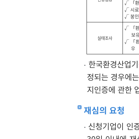
√ 「
√ 시료
√ 봉인
√ 「환
보유
실태조사
√ 「
우
한국환경산업기술
정되는 경우에는
지인증에 관한 업
재심의 요청
신청기업이 인증
30일 이내에 