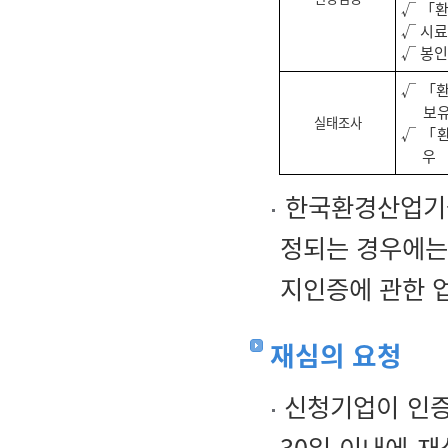
√ 「
√ 시료
√ 봉인
√ 「환
보유
실태조사
√ 「
우
한국환경산업기술
정되는 경우에는
지인증에 관한 업
재심의 요청
신청기업이 인증
30일 이내에 