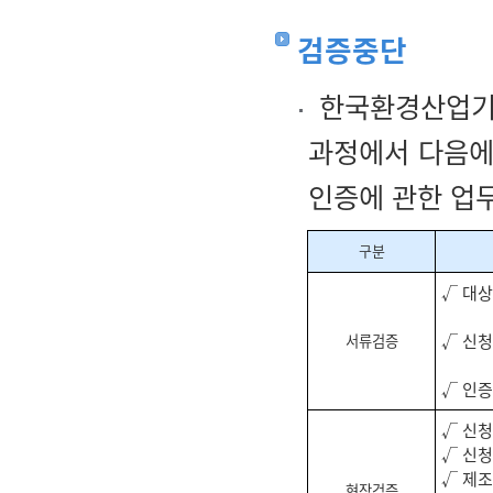
검증중단
한국환경산업기
과정에서 다음에
인증에 관한 업무
구분
√ 대
√ 신
서류검증
√ 인증
√ 신청
√ 신
√ 제조
현장검증