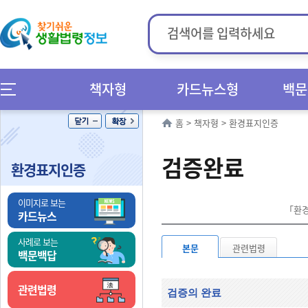
책자형
카드뉴스형
백문
홈
>
책자형
>
환경표지인증
검증완료
환경표지인증
이미지로 보는
「환경
카드뉴스
사례로 보는
본문
관련법령
백문백답
관련법령
검증의 완료