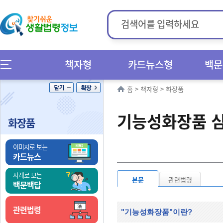
책자형
카드뉴스형
백문
홈
>
책자형
>
화장품
기능성화장품 심
화장품
이미지로 보는
카드뉴스
사례로 보는
본문
관련법령
백문백답
관련법령
"기능성화장품"이란?