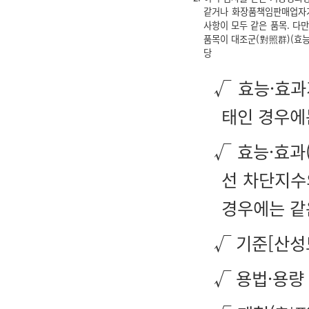
같거나 화장품책임판매업자가
사항이 모두 같은 품목. 다
품목이 대조군(對照群)(효능
당
√ 효능·효과
태인 경우에
√ 효능·효과
선 차단지수
경우에는 같
√ 기준[산성
√ 용법·용량