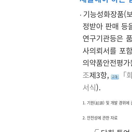
기능성화장품(보
정받아 판매 등
연구기관등은 
사의뢰서를 포함
의약품안전평가원
조
제3항,
「화
서식
).
1. 기원(起源) 및 개발 경위에
2. 안전성에 관한 자료