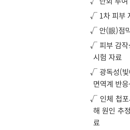
√ 단회 투여
√ 1차 피부
√ 안(眼)점
√ 피부 감작
시험 자료
√ 광독성(빛
면역계 반응
√ 인체 첩포
해 원인 추
료