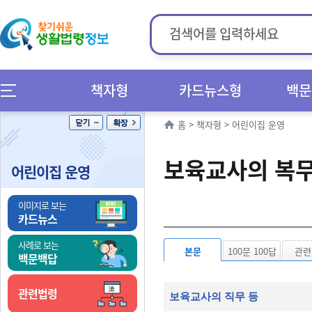
책자형
카드뉴스형
백문
홈
>
책자형
>
어린이집 운영
보육교사의 복
어린이집 운영
이미지로 보는
카드뉴스
사례로 보는
본문
100문 100답
관련
백문백답
관련법령
보육교사의 직무 등