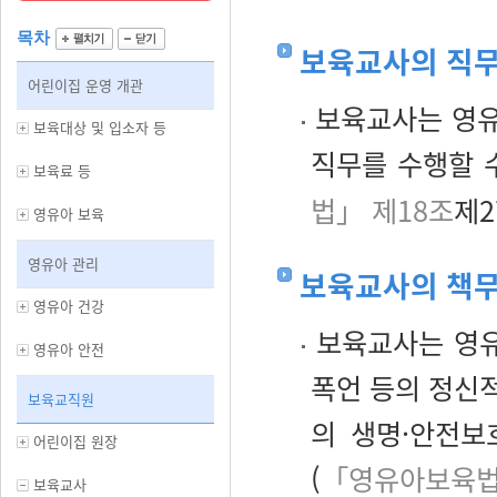
목차
보육교사의 직
어린이집 운영 개관
보육교사는 영유
보육대상 및 입소자 등
직무를 수행할 
보육료 등
법」 제18조
제2
영유아 보육
영유아 관리
보육교사의 책
영유아 건강
보육교사는 영유
영유아 안전
폭언 등의 정신적
보육교직원
의 생명·안전보
어린이집 원장
(
「영유아보육법
보육교사