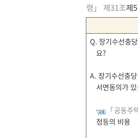
령」 제31조
제5
장기수선충당
Q.
요?
장기수선충당
A.
서면동의가 있
·
「공동주택
정등의 비용