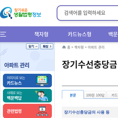
책자형
카드뉴스형
백문
홈
>
책자형
>
아파트 관리
장기수선충당금
아파트 관리
이미지로 보는
카드뉴스
사례로 보는
본문
100문 100답
카드
백문백답
관련법령
장기수선충당금의 사용 등