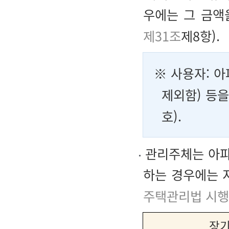
우에는 그 금액
제31조
제8항).
※
사용자
: 
제외함) 등을
호).
관리주체는 아파
하는 경우에는 
주택관리법 시행
장기