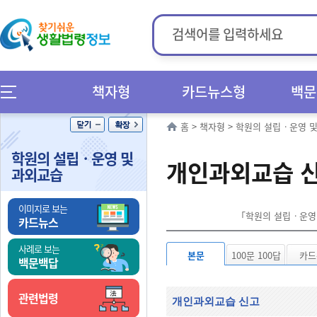
책자형
카드뉴스형
백문
홈
>
책자형
>
학원의 설립ㆍ운영 
학원의 설립ㆍ운영 및
개인과외교습 신
과외교습
이미지로 보는
「학원의 설립ㆍ운영 
카드뉴스
사례로 보는
본문
100문 100답
카드
백문백답
관련법령
개인과외교습 신고