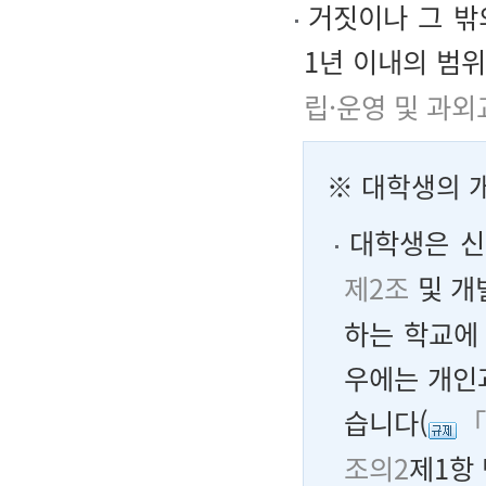
거짓이나 그 밖
1년 이내의 범
립·운영 및 과외
※ 대학생의 
대학생은 신
제2조
및 개
하는 학교에
우에는 개인
습니다(
「
조의2
제1항 