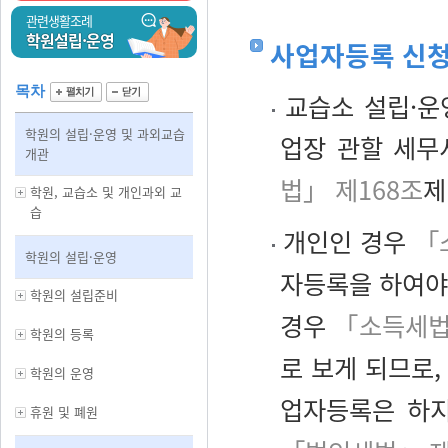
관련생활조례
학원설립·운영
사업자등록 신
목차
교습소 설립·운
학원의 설립·운영 및 과외교습
업장 관할 세무
개관
법」 제168조
제
학원, 교습소 및 개인과외 교
습
개인인 경우
「
학원의 설립·운영
자등록을 하여야
학원의 설립준비
경우
「소득세
학원의 등록
로 보게 되므로
학원의 운영
업자등록은 하지
휴원 및 폐원