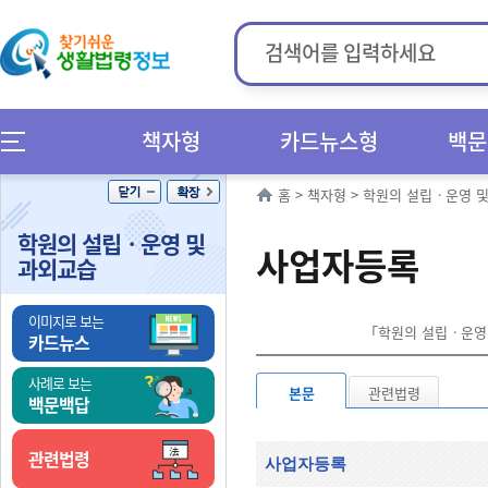
책자형
카드뉴스형
백문
홈
>
책자형
>
학원의 설립ㆍ운영 
학원의 설립ㆍ운영 및
사업자등록
과외교습
이미지로 보는
「학원의 설립ㆍ운영 
카드뉴스
사례로 보는
본문
관련법령
백문백답
관련법령
사업자등록