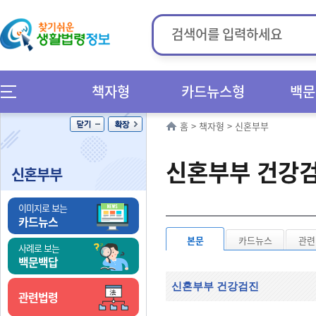
책자형
카드뉴스형
백문
홈
>
책자형
>
신혼부부
신혼부부 건강
신혼부부
이미지로 보는
카드뉴스
본문
카드뉴스
관련
사례로 보는
백문백답
신혼부부 건강검진
관련법령