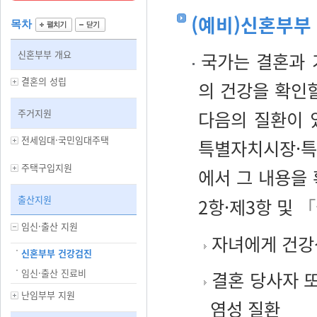
(예비)신혼부부
목차
신혼부부 개요
국가는 결혼과 
결혼의 성립
의 건강을 확인
주거지원
다음의 질환이 
전세임대·국민임대주택
특별자치시장·특
주택구입지원
에서 그 내용을
출산지원
2항·제3항 및
「
임신·출산 지원
자녀에게 건강상
신혼부부 건강검진
임신·출산 진료비
결혼 당사자 또
난임부부 지원
염성 질환