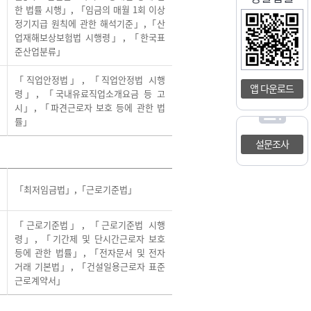
한 법률 시행」
,
「임금의 매월 1회 이상
정기지급 원칙에 관한 해석기준」
,
「산
업재해보상보험법 시행령」
,
「한국표
준산업분류」
「직업안정법」
,
「직업안정법 시행
앱 다운로드
령」
,
「국내유료직업소개요금 등 고
시」
,
「파견근로자 보호 등에 관한 법
률」
설문조사
「최저임금법」
,
「근로기준법」
「근로기준법」
,
「근로기준법 시행
령」
,
「기간제 및 단시간근로자 보호
등에 관한 법률」
,
「전자문서 및 전자
거래 기본법」
,
「건설일용근로자 표준
근로계약서」