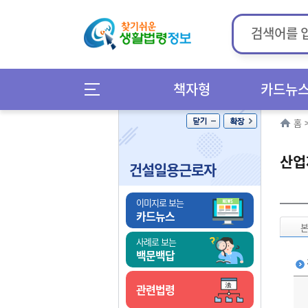
책자형
카드뉴
홈
산업
건설일용근로자
이미지로 보는
카드뉴스
사례로 보는
백문백답
관련법령