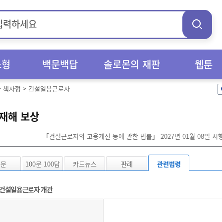
스형
백문백답
솔로몬의 재판
웹툰
>
책자형
>
건설일용근로자
재해 보상
「건설근로자의 고용개선 등에 관한 법률」 2027년 01월 08일 시
본문
100문 100답
카드뉴스
판례
관련법령
건설일용근로자 개관