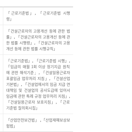
「근로기준법」
,
「근로기준법 시행
령」
「건설근로자의 고용개선 등에 관한 법
률」
,
「건설근로자의 고용개선 등에 관
한 법률 시행령」
,
「건설근로자의 고용
개선 등에 관한 법률 시행규칙」
「근로기준법」
,
「근로기준법 시행」
,
「임금의 매월 1회 이상 정기지급 원칙
에 관한 해석기준」
,
「건설일용근로자
포괄임금 업무처리 지침」
,
「건설산업
기본법」
,
「건설업에서의 임금 지급 연
대책임 및 건설업의 공사도급에 있어서
임금에 관한 특례 규정 업무처리 지침」
,
「건설일용근로자 보호지침」
,
「근로
기준법 질의회시집」
「산업안전보건법」
,
「산업재해보상보
험법」