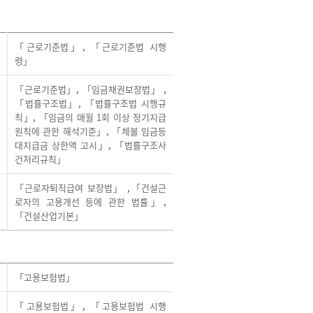
「근로기준법」
,
「근로기준법 시행
령」
「근로기준법」
,
「임금채권보장법」
,
「법률구조법」
,
「법률구조법 시행규
칙」
,
「임금의 매월 1회 이상 정기지급
원칙에 관한 해석기준」
,
「체불 임금등
대지급금 상한액 고시」
,
「법률구조사
건처리규칙」
「근로자퇴직급여 보장법」
,
「건설근
로자의 고용개선 등에 관한 법률」
,
「건설산업기본」
「고용보험법」
「고용보험법」
,
「고용보험법 시행