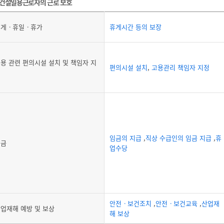
건설일용근로자의 근로 보호
휴게ㆍ휴일ㆍ휴가
휴게시간 등의 보장
용 관련 편의시설 설치 및 책임자 지
편의시설 설치
,
고용관리 책임자 지정
정
임금의 지급
,
직상 수급인의 임금 지급
,
휴
임금
업수당
안전ㆍ보건조치
,
안전ㆍ보건교육
,
산업재
업재해 예방 및 보상
해 보상