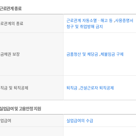
근로관계 종료
근로관계 자동소멸ㆍ해고 등
,
사용증명서
로관계의 종료
청구 및 취업방해 금지
금채권 보장
금품청산 및 체당금
,
체불임금 구제
직금 및 퇴직공제
퇴직금
,
건설근로자 퇴직공제
실업급여 및 고용안정 지원
실업급여
실업급여의 수급