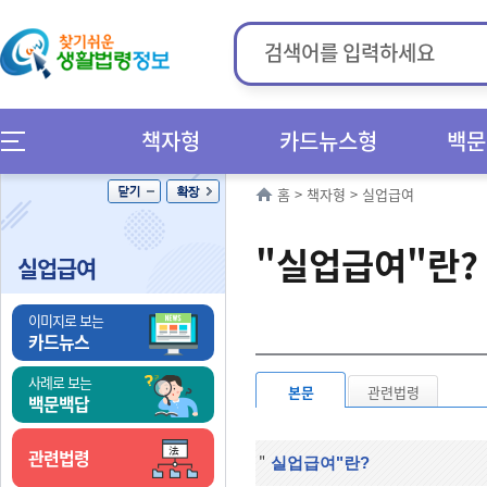
책자형
카드뉴스형
백문
홈
>
책자형
>
실업급여
"실업급여"란?
실업급여
이미지로 보는
카드뉴스
사례로 보는
본문
관련법령
백문백답
관련법령
"
실업급여"란?