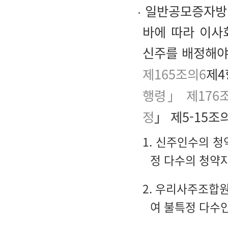
일반공모증자방식
바에 따라 이사
신주를 배정해야
제165조의6
제4
행령」 제176
정
」 제5-15조
1. 신주인수의 
정 다수의 청약
2. 우리사주조합
여 불특정 다수