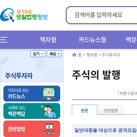
책자형
카드뉴스형
백문
홈
>
책자형
>
주식투자자
주식의 발행
주식투자자
이미지로 보는
「자본시장과 
카드뉴스
사례로 보는
본문
관련법령
백문백답
관련법령
일반대중을 대상으로 공개모집(