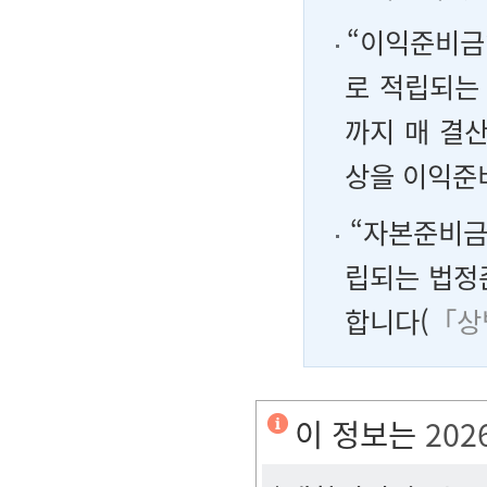
“이익준비금”
로 적립되는
까지 매 결
상을 이익준
“자본준비금
립되는 법정
합니다(
「상
이 정보는
202