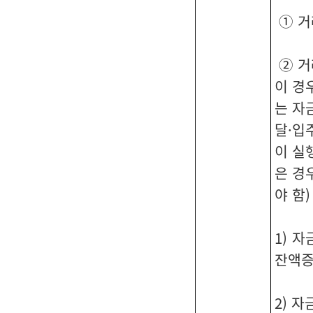
① 거
② 거
이 경
는 자
달·입
이 실
은 경
야 함)
1) 
잔액증
2) 