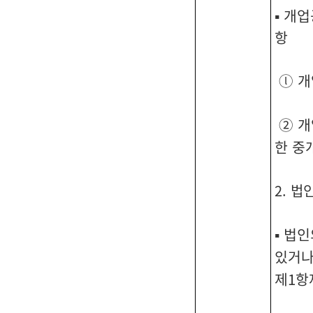
▪ 개
항
ⓛ 개
② 
한 중
2. 
▪ 법
있거나
제1항