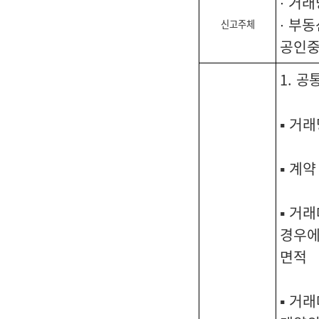
∙ 거
∙ 부
신고주체
공인
1. 공
▪ 거
▪ 계
▪ 거
경우에
면적
▪ 거