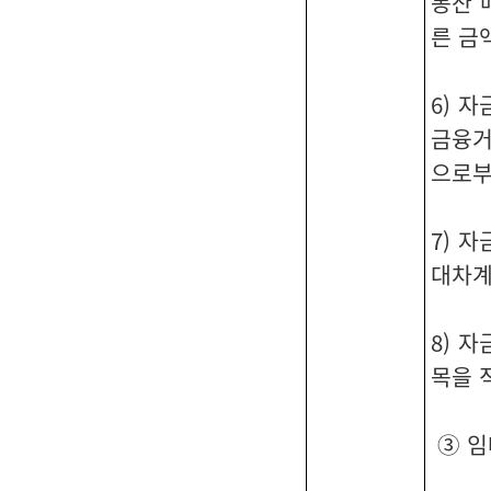
동산 
른 금
6) 
금융거
으로부
7) 
대차
8) 
목을 
③ 임