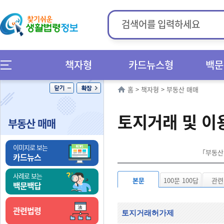
책자형
카드뉴스형
백문
홈
>
책자형
>
부동산 매매
토지거래 및 이
부동산 매매
이미지로 보는
「부동산 
카드뉴스
사례로 보는
본문
100문 100답
관련
백문백답
관련법령
토지거래허가제