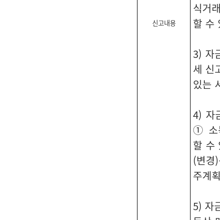
식거래
할 수
신고내용
3) 
세 신
있는 
4) 
① 소
할 수
(변경
주계획
5) 