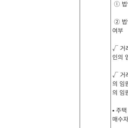
ⓛ 법
② 법
여부
√ 거
인의 
√ 거
의 임
의 임
▪ 주
매수자