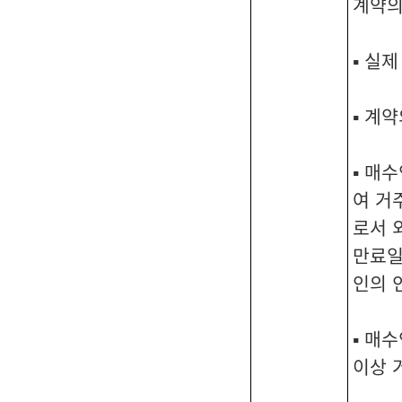
계약의
▪ 실
▪ 계
▪ 매
여 거
로서 
만료일
인의 
▪ 매
이상 