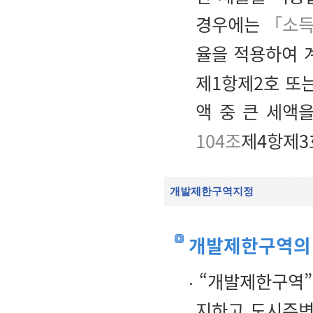
경우에는
「소득
율을 적용하여 
제1항제2호 또
액 중 큰 세액
104조
제4항제3호
개발제한구역지정
개발제한구역의
“개발제한구역”
지하고 도시주변