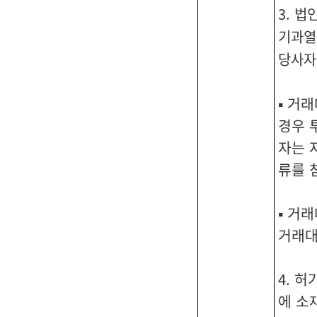
3. 
기과열
당사자
▪ 거
경우 
자는 
류를 
▪ 거
거래대
4. 
에 소