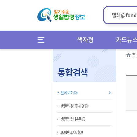
책자형
카드뉴
홈
통합검색
전체보기(0)
생활법령 주제명(0)
생활법령 본문(0)
100문 100답(0)