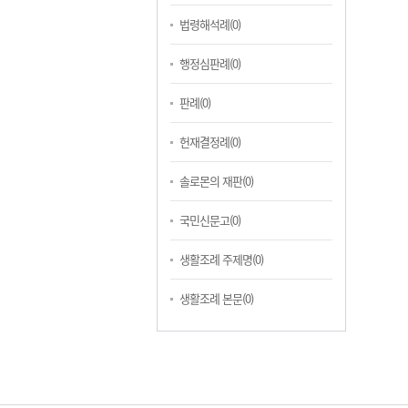
법령해석례(0)
행정심판례(0)
판례(0)
헌재결정례(0)
솔로몬의 재판(0)
국민신문고(0)
생활조례 주제명(0)
생활조례 본문(0)