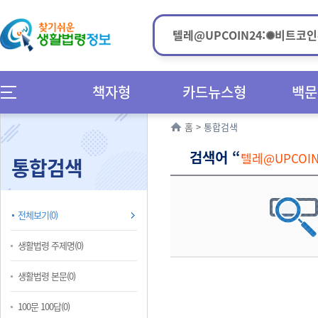
책자형
카드뉴스형
백문
홈
>
통합검색
검색어 “
텔레@UPCOI
통합검색
전체보기(0)
생활법령 주제명(0)
생활법령 본문(0)
100문 100답(0)