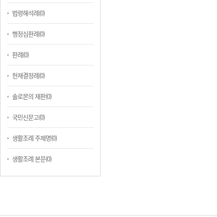
법령해석례(0)
행정심판례(0)
판례(0)
헌재결정례(0)
솔로몬의 재판(0)
국민신문고(0)
생활조례 주제명(0)
생활조례 본문(0)