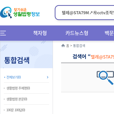
책자형
카드뉴스형
백문
홈
>
통합검색
검색어 “
텔레@STA
통합검색
전체보기(0)
생활법령 주제명(0)
생활법령 본문(0)
100문 100답(0)