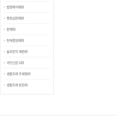
법령해석례(0)
행정심판례(0)
판례(0)
헌재결정례(0)
솔로몬의 재판(0)
국민신문고(0)
생활조례 주제명(0)
생활조례 본문(0)