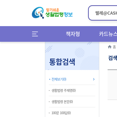
책자형
카드뉴
홈
검색
통합검색
전체보기(0)
생활법령 주제명(0)
생활법령 본문(0)
100문 100답(0)