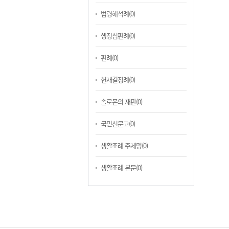
법령해석례(0)
행정심판례(0)
판례(0)
헌재결정례(0)
솔로몬의 재판(0)
국민신문고(0)
생활조례 주제명(0)
생활조례 본문(0)