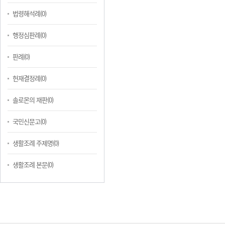
법령해석례(0)
행정심판례(0)
판례(0)
헌재결정례(0)
솔로몬의 재판(0)
국민신문고(0)
생활조례 주제명(0)
생활조례 본문(0)