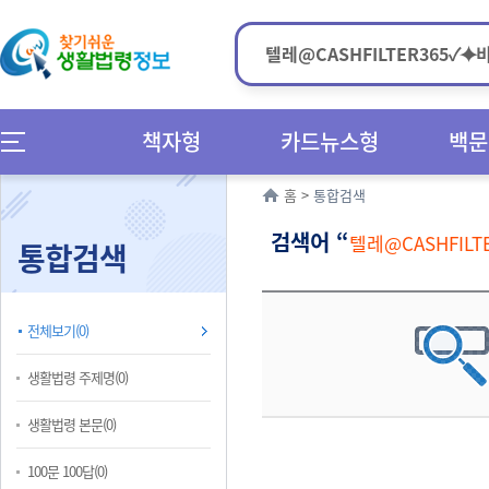
책자형
카드뉴스형
백문
홈
>
통합검색
검색어 “
텔레@CASHFI
통합검색
전체보기(0)
생활법령 주제명(0)
생활법령 본문(0)
100문 100답(0)